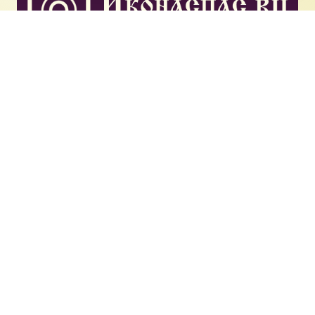
Наш Православный интернет магазин рад предложить
вам широкий выбор православных икон и святых
образов
Контакты
+977-523-53-57
ikonaspas@yandex.ru
Москва, Стандартная ул., 6С38
Copyright © 2018-2025
Магазин православных икон «ikonaspas.ru»