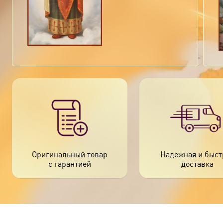
имеет
несколько
вариаций.
Опции
можно
выбрать
на
странице
товара.
Оригинальный товар
Надежная и быст
с гарантией
доставка