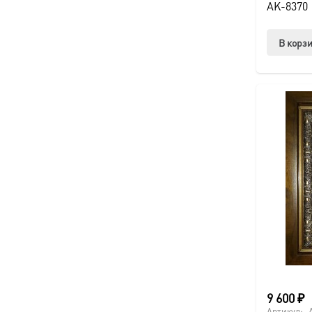
AK-8370
В корз
9 600
₽
Артикул: