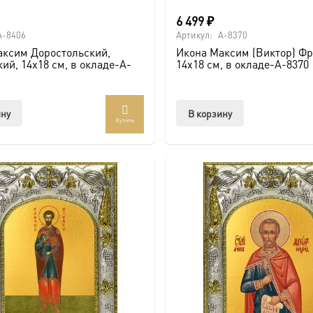
6 499
₽
A-8406
Артикул:
A-8370
аксим Доростольский,
Икона Максим (Виктор) Фр
ий, 14х18 см, в окладе-A-
14х18 см, в окладе-A-8370
ину
В корзину
Купить