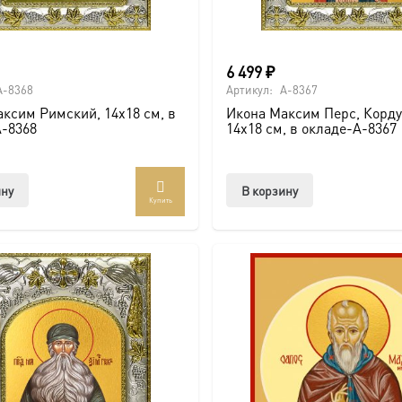
6 499
₽
A-8368
Артикул:
A-8367
ксим Римский, 14х18 см, в
Икона Максим Перс, Корду
A-8368
14х18 см, в окладе-A-8367
ину
В корзину
Купить