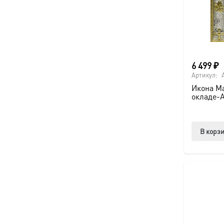
6 499
₽
Артикул:
Икона Ма
окладе-
В корз