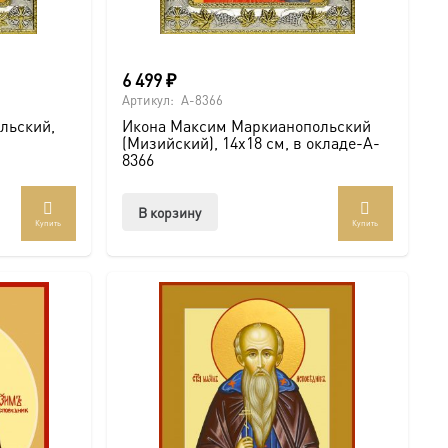
6 499
₽
Артикул:
A-8366
льский,
Икона Максим Маркианопольский
(Мизийский), 14х18 см, в окладе-A-
8366
В корзину
Купить
Купить