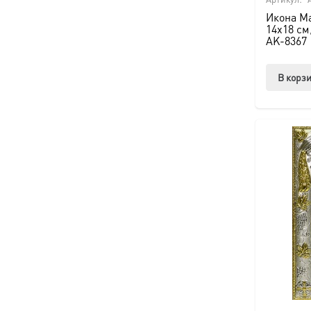
Икона Ма
14х18 см
AK-8367
В корз