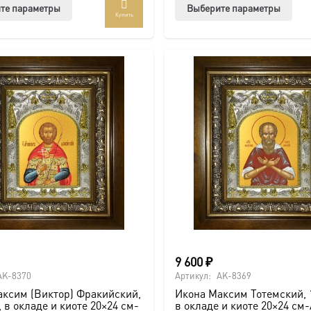
Этот
Этот
те параметры
Выберите параметры
Купить
товар
тов
имеет
име
несколько
нес
вариаций.
вар
Опции
Опц
можно
мож
выбрать
выб
на
на
странице
стр
товара.
това
9 600
₽
AK-8370
Артикул:
AK-8369
ксим (Виктор) Фракийский,
Икона Максим Тотемский, 
, в окладе и киоте 20×24 см-
в окладе и киоте 20×24 см