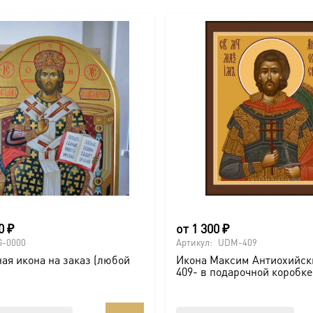
00
₽
от
1 300
₽
G-0000
Артикул:
UDM-409
ая икона на заказ (любой
Икона Максим Антиохийс
409- в подарочной коробке