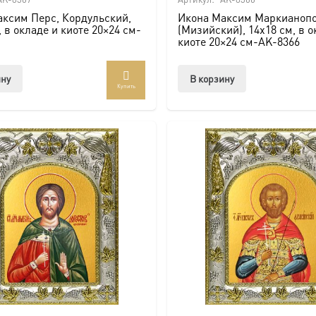
ксим Перс, Кордульский,
Икона Максим Маркианоп
, в окладе и киоте 20×24 см-
(Мизийский), 14х18 см, в о
киоте 20×24 см-AK-8366
ину
В корзину
Купить