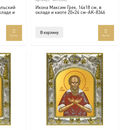
ольский
Икона Максим Грек, 14х18 см, в
кладе и
окладе и киоте 20×24 см-AK-8346
В корзину
Купить
Купить