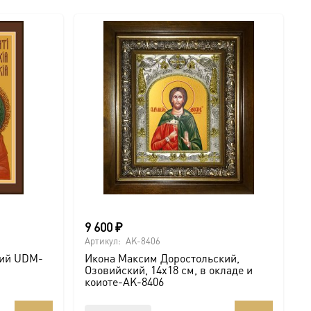
9 600
₽
Артикул:
AK-8406
кий UDM-
Икона Максим Доростольский,
Озовийский, 14х18 см, в окладе и
коиоте-AK-8406