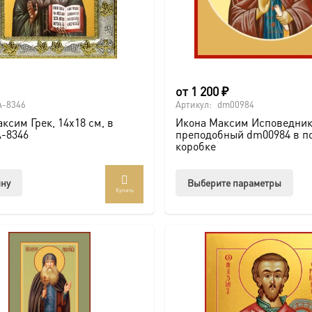
от
1 200
₽
A-8346
Артикул:
dm00984
ксим Грек, 14х18 см, в
Икона Максим Исповедни
A-8346
преподобный dm00984 в п
коробке
Этот
ину
Выберите параметры
Купить
тов
име
нес
вар
Опц
мож
выб
на