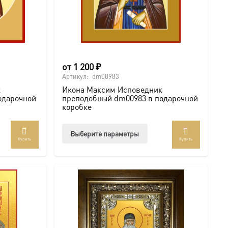
от
1 200
₽
Артикул:
dm00983
к
Икона Максим Исповедник
одарочной
преподобный dm00983 в подарочной
коробке
Этот
Выберите параметры
Купить
Купить
ар
товар
ет
имеет
колько
несколько
иаций.
вариаций.
ии
Опции
но
можно
рать
выбрать
на