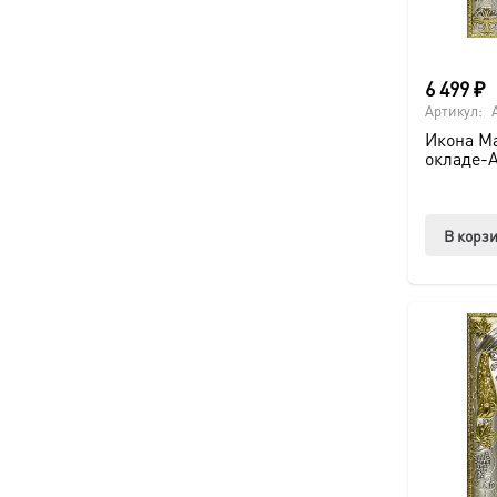
6 499
₽
Артикул:
Икона Ма
окладе-
В корз