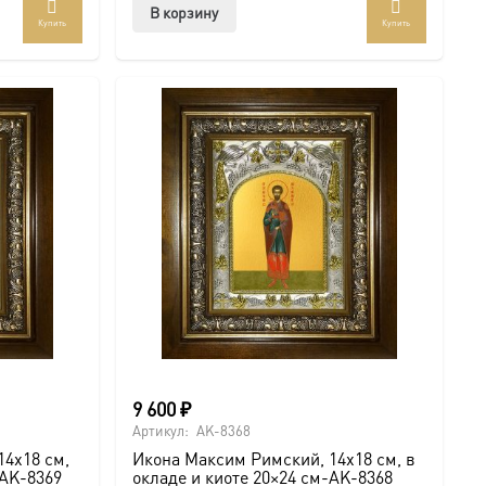
В корзину
Купить
Купить
ар
ет
колько
иаций.
ии
но
рать
анице
ра.
9 600
₽
Артикул:
AK-8368
14х18 см,
Икона Максим Римский, 14х18 см, в
-AK-8369
окладе и киоте 20×24 см-AK-8368