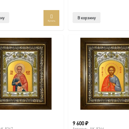
ину
В корзину
Купить
9 600
₽
AK-8367
Артикул:
AK-8366