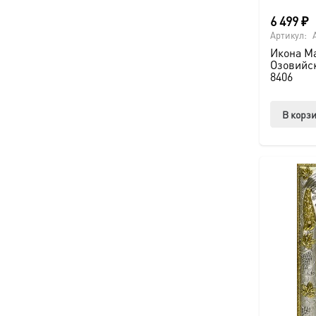
6 499
₽
Артикул:
Икона М
Озовийск
8406
В корз