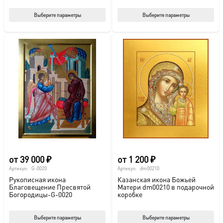
Этот
Этот
Выберите параметры
Выберите параметры
товар
тов
имеет
име
несколько
нес
вариаций.
вар
Опции
Опц
можно
мож
выбрать
выб
на
на
странице
стр
товара.
това
от
39 000
₽
от
1 200
₽
Артикул:
G-0020
Артикул:
dm00210
Рукописная икона
Казанская икона Божьей
Благовещение Пресвятой
Матери dm00210 в подарочной
Богородицы-G-0020
коробке
Этот
Этот
Выберите параметры
Выберите параметры