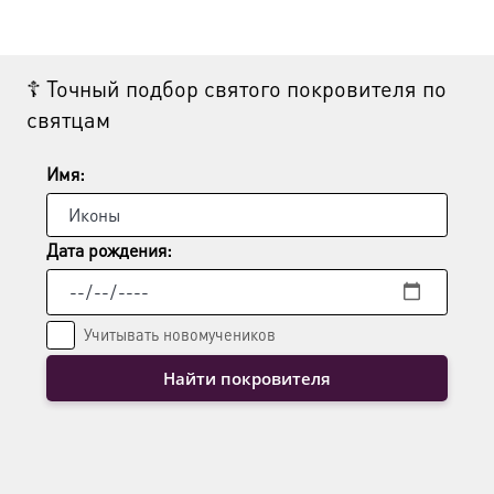
Опции
можно
выбрать
☦ Точный подбор святого покровителя по
на
святцам
странице
товара.
Имя:
Дата рождения:
Учитывать новомучеников
Найти покровителя