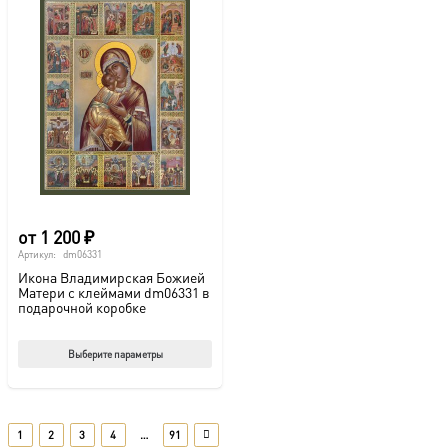
несколько
нес
вариаций.
вар
Опции
Опц
можно
мож
выбрать
выб
на
на
странице
стр
товара.
това
от
1 200
₽
Артикул:
dm06331
Икона Владимирская Божией
Матери с клеймами dm06331 в
подарочной коробке
Этот
Выберите параметры
товар
имеет
несколько
1
2
3
4
…
91
вариаций.