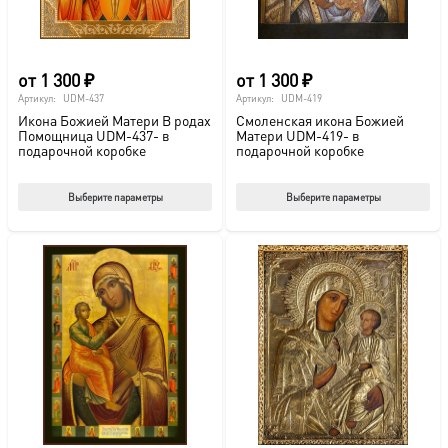
странице
стр
товара.
това
от
1 300
₽
от
1 300
₽
Артикул:
UDM-437
Артикул:
UDM-419
Икона Божией Матери В родах
Смоленская икона Божией
Помощница UDM-437- в
Матери UDM-419- в
подарочной коробке
подарочной коробке
Этот
Этот
Выберите параметры
Выберите параметры
товар
тов
имеет
име
несколько
нес
вариаций.
вар
Опции
Опц
можно
мож
выбрать
выб
на
на
странице
стр
товара.
това