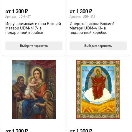
от
1 300
₽
от
1 300
₽
Артикул:
UDM-417
Артикул:
UDM-413
Иерусалимская икона Божьей
Иверская икона Божией
Матери UDM-417- в
Матери UDM-413- в
подарочной коробке
подарочной коробке
Этот
Этот
Выберите параметры
Выберите параметры
товар
тов
имеет
име
несколько
нес
вариаций.
вар
Опции
Опц
можно
мож
выбрать
выб
на
на
странице
стр
товара.
това
от
1 300
₽
от
1 300
₽