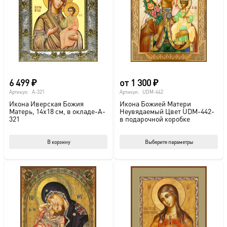
можно
мож
выбрать
выб
на
на
странице
стр
товара.
това
6 499
₽
от
1 300
₽
Артикул:
A-321
Артикул:
UDM-442
Икона Иверская Божия
Икона Божией Матери
Матерь, 14х18 см, в окладе-A-
Неувядаемый Цвет UDM-442-
321
в подарочной коробке
Этот
В корзину
Выберите параметры
тов
име
нес
вар
Опц
мож
выб