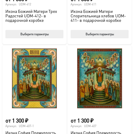
Артикул:
UDM-412
Артикул:
UDM-411
Икона Божией Матери Трех
Икона Божией Матери
Радостей UDM-412- в
Спорительница хлебов UDM-
подарочной коробке
411- в подарочной коробке
Этот
Этот
Выберите параметры
Выберите параметры
товар
тов
имеет
име
несколько
нес
вариаций.
вар
Опции
Опц
можно
мож
выбрать
выб
на
на
странице
стр
товара.
това
от
1 300
₽
от
1 300
₽
Артикул:
UDM-407-1
Артикул:
UDM-407
Икона София Премудрость
Икона София Премудрость