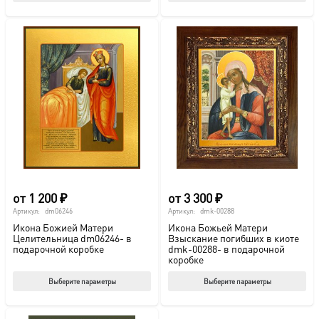
товар
тов
имеет
име
несколько
нес
вариаций.
вар
Опции
Опц
можно
мож
выбрать
выб
на
на
странице
стр
товара.
това
от
1 200
₽
от
3 300
₽
Артикул:
dm06246
Артикул:
dmk-00288
Икона Божией Матери
Икона Божьей Матери
Целительница dm06246- в
Взыскание погибших в киоте
подарочной коробке
dmk-00288- в подарочной
коробке
Этот
Этот
Выберите параметры
Выберите параметры
товар
тов
имеет
име