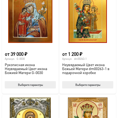
от
39 000
₽
от
1 200
₽
Артикул:
G-0030
Артикул:
dm00263-1
Рукописная икона
Неувядаемый Цвет икона
Неувядаемый Цвет икона
Божьей Матери dm00263-1 в
Божией Матери G-0030
подарочной коробке
Этот
Этот
Выберите параметры
Выберите параметры
товар
тов
имеет
име
несколько
нес
вариаций.
вар
Опции
Опц