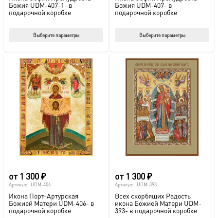
Божия UDM-407-1- в
Божия UDM-407- в
подарочной коробке
подарочной коробке
Этот
Этот
Выберите параметры
Выберите параметры
товар
тов
имеет
име
несколько
нес
вариаций.
вар
Опции
Опц
можно
мож
выбрать
выб
на
на
странице
стр
товара.
това
от
1 300
₽
от
1 300
₽
Артикул:
UDM-406
Артикул:
UDM-393
Икона Порт-Артурская
Всех скорбящих Радость
Божией Матери UDM-406- в
икона Божией Матери UDM-
подарочной коробке
393- в подарочной коробке