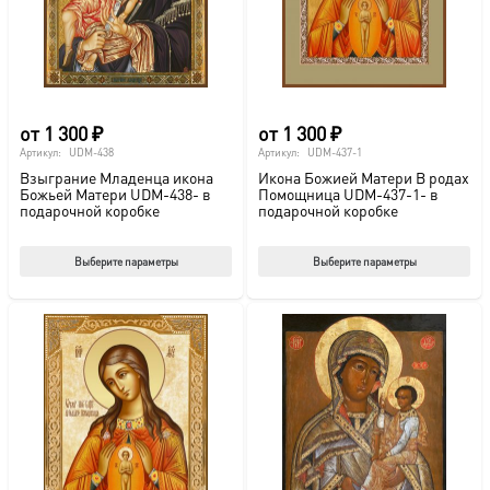
на
стр
това
от
1 300
₽
от
1 300
₽
Артикул:
UDM-438
Артикул:
UDM-437-1
Взыграние Младенца икона
Икона Божией Матери В родах
Божьей Матери UDM-438- в
Помощница UDM-437-1- в
подарочной коробке
подарочной коробке
Этот
Этот
Выберите параметры
Выберите параметры
товар
тов
имеет
име
несколько
нес
вариаций.
вар
Опции
Опц
можно
мож
выбрать
выб
на
на