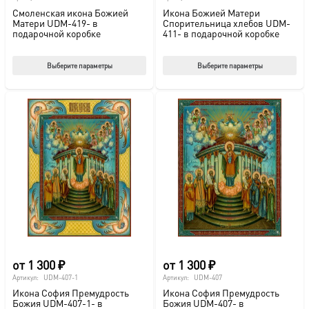
Смоленская икона Божией
Икона Божией Матери
Матери UDM-419- в
Спорительница хлебов UDM-
подарочной коробке
411- в подарочной коробке
Этот
Этот
Выберите параметры
Выберите параметры
товар
тов
имеет
име
несколько
нес
вариаций.
вар
Опции
Опц
можно
мож
выбрать
выб
на
на
странице
стр
товара.
това
от
1 300
₽
от
1 300
₽
Артикул:
UDM-407-1
Артикул:
UDM-407
Икона София Премудрость
Икона София Премудрость
Божия UDM-407-1- в
Божия UDM-407- в