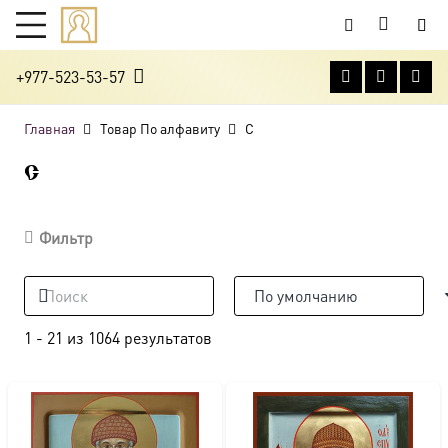
+977-523-53-57
Главная
Товар По алфавиту
С
С
Фильтр
1
-
21
из
1064
результатов