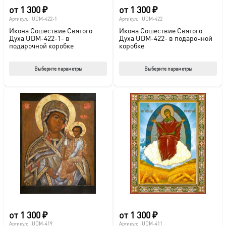
от
1 300
₽
от
1 300
₽
Артикул:
UDM-422-1
Артикул:
UDM-422
Икона Сошествие Святого
Икона Сошествие Святого
Духа UDM-422-1- в
Духа UDM-422- в подарочной
подарочной коробке
коробке
Этот
Этот
Выберите параметры
Выберите параметры
товар
тов
имеет
име
несколько
нес
вариаций.
вар
Опции
Опц
можно
мож
выбрать
выб
на
на
странице
стр
товара.
това
от
1 300
₽
от
1 300
₽
Артикул:
UDM-419
Артикул:
UDM-411