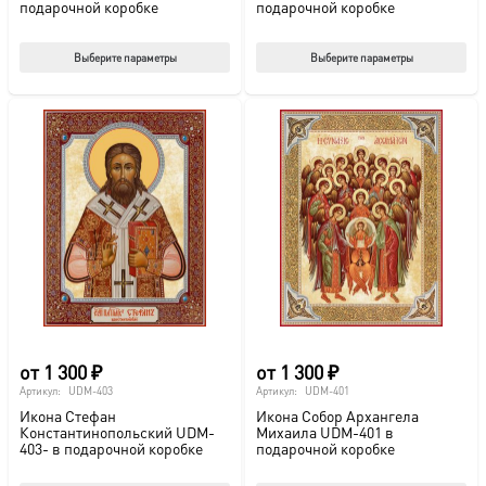
подарочной коробке
подарочной коробке
Этот
Этот
Выберите параметры
Выберите параметры
товар
тов
имеет
име
несколько
нес
вариаций.
вар
Опции
Опц
можно
мож
выбрать
выб
на
на
странице
стр
товара.
това
от
1 300
₽
от
1 300
₽
Артикул:
UDM-403
Артикул:
UDM-401
Икона Стефан
Икона Собор Архангела
Константинопольский UDM-
Михаила UDM-401 в
403- в подарочной коробке
подарочной коробке