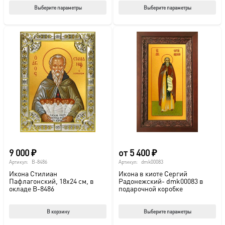
Этот
Этот
Выберите параметры
Выберите параметры
товар
тов
имеет
име
несколько
нес
вариаций.
вар
Опции
Опц
можно
мож
выбрать
выб
на
на
странице
стр
товара.
това
9 000
₽
от
5 400
₽
Артикул:
B-8486
Артикул:
dmk00083
Икона Стилиан
Икона в киоте Сергий
Пафлагонский, 18х24 см, в
Радонежский- dmk00083 в
окладе B-8486
подарочной коробке
Этот
В корзину
Выберите параметры
тов