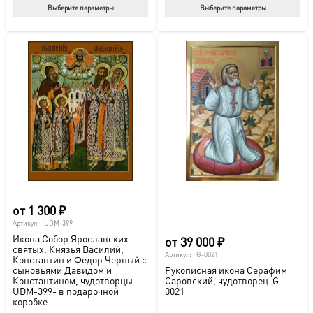
Этот
Этот
Выберите параметры
Выберите параметры
товар
тов
имеет
име
несколько
нес
вариаций.
вар
Опции
Опц
можно
мож
выбрать
выб
на
на
странице
стр
товара.
това
от
1 300
₽
Артикул:
UDM-399
Икона Собор Ярославских
от
39 000
₽
святых. Князья Василий,
Артикул:
G-0021
Константин и Федор Черный с
сыновьями Давидом и
Рукописная икона Серафим
Константином, чудотворцы
Саровский, чудотворец-G-
UDM-399- в подарочной
0021
коробке