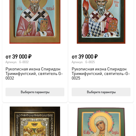
от
39 000
₽
от
39 000
₽
Артикул:
G-0032
Артикул:
G-0025
Рукописная икона Спиридон
Рукописная икона Спиридон
Тримифунтский, святитель G-
Тримифунтский, святитель-G-
0032
0025
Этот
Этот
Выберите параметры
Выберите параметры
товар
тов
имеет
име
несколько
нес
вариаций.
вар
Опции
Опц
можно
мож