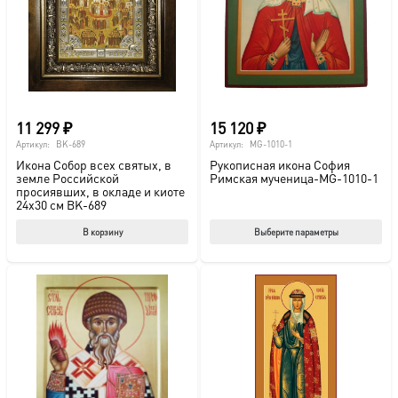
выбрать
выб
на
на
странице
стр
товара.
това
11 299
₽
15 120
₽
Артикул:
BK-689
Артикул:
MG-1010-1
Икона Собор всех святых, в
Рукописная икона София
земле Российской
Римская мученица-MG-1010-1
просиявших, в окладе и киоте
24х30 см BK-689
Этот
В корзину
Выберите параметры
тов
име
нес
вар
Опц
мож
выб