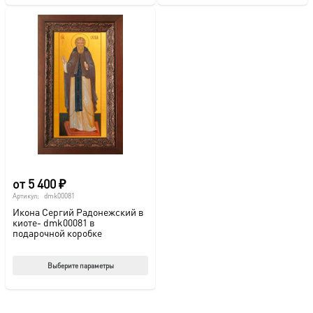
име
нес
вар
Опц
мож
выб
на
стр
това
от
5 400
₽
Артикул:
dmk00081
Икона Сергий Радонежский в
киоте- dmk00081 в
подарочной коробке
Этот
Выберите параметры
товар
имеет