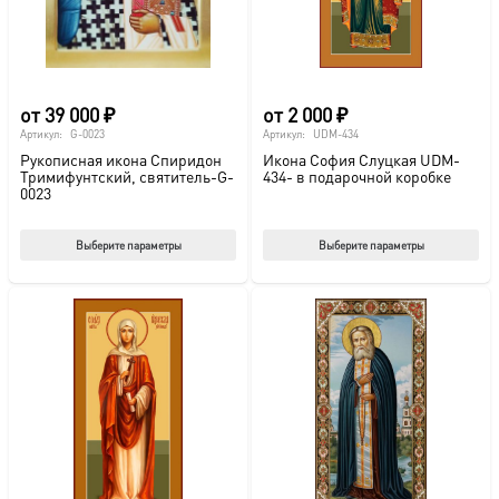
на
стр
това
от
39 000
₽
от
2 000
₽
Артикул:
G-0023
Артикул:
UDM-434
Рукописная икона Спиридон
Икона София Слуцкая UDM-
Тримифунтский, святитель-G-
434- в подарочной коробке
0023
Этот
Этот
Выберите параметры
Выберите параметры
товар
тов
имеет
име
несколько
нес
вариаций.
вар
Опции
Опц
можно
мож
выбрать
выб
на
на
странице
стр