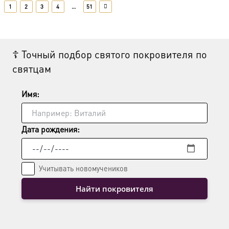
несколько
1
2
3
4
…
51
вариаций.
Опции
можно
выбрать
☦ Точный подбор святого покровителя по
на
святцам
странице
товара.
Имя:
Дата рождения:
Учитывать новомучеников
Найти покровителя