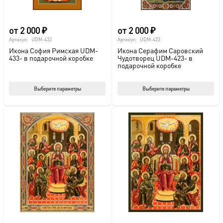
товара.
това
от
2 000
₽
от
2 000
₽
Артикул:
UDM-433
Артикул:
UDM-423
Икона София Римская UDM-
Икона Серафим Саровский
433- в подарочной коробке
Чудотворец UDM-423- в
подарочной коробке
Этот
Этот
Выберите параметры
Выберите параметры
товар
тов
имеет
име
несколько
нес
вариаций.
вар
Опции
Опц
можно
мож
выбрать
выб
на
на
странице
стр
товара.
това