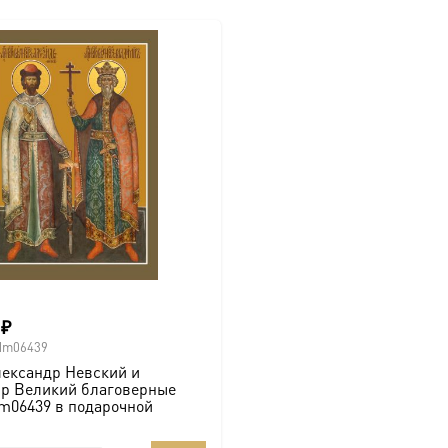
0
₽
dm06439
лександр Невский и
р Великий благоверные
m06439 в подарочной