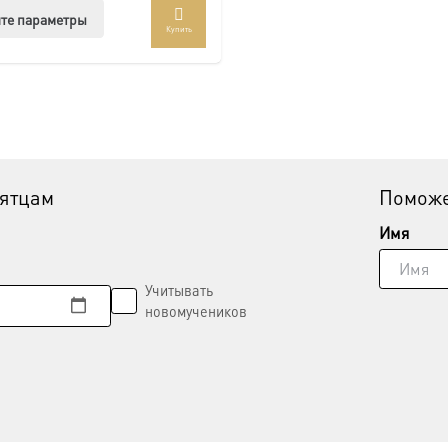
Этот
те параметры
Купить
товар
имеет
несколько
вариаций.
Опции
можно
выбрать
вятцам
Поможе
на
странице
Имя
товара.
Учитывать
новомучеников