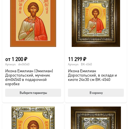
от
1 200
₽
11 299
₽
Артикул:
dm04540
Артикул:
BK-4540
Икона Емилиан (Эмилиан)
Икона Емилиан
Доростольский, мученик
Доростольский, в окладе и
dm04540 в подарочной
киоте 24х30 см BK-4540
коробке
Этот
Выберите параметры
В корзину
товар
имеет
несколько
вариаций.
Опции