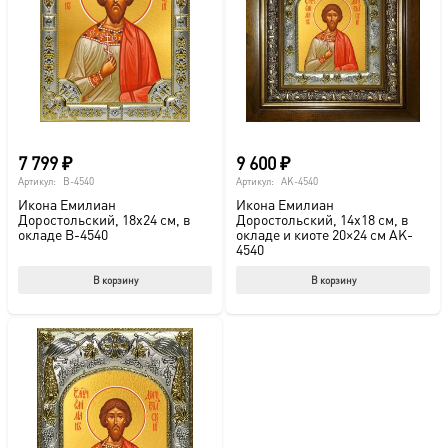
можно
выбрать
на
странице
товара.
7 799
₽
9 600
₽
Артикул:
B-4540
Артикул:
AK-4540
Икона Емилиан
Икона Емилиан
Доростольский, 18х24 см, в
Доростольский, 14х18 см, в
окладе B-4540
окладе и киоте 20×24 см AK-
4540
В корзину
В корзину