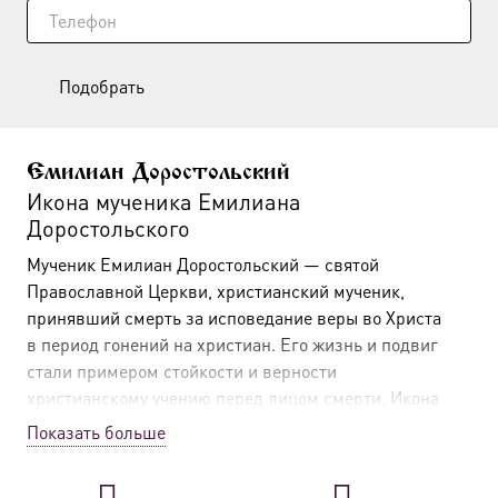
Подобрать
Емилиан Доростольский
Икона мученика Емилиана
Доростольского
Мученик Емилиан Доростольский — святой
Православной Церкви, христианский мученик,
принявший смерть за исповедание веры во Христа
в период гонений на христиан. Его жизнь и подвиг
стали примером стойкости и верности
христианскому учению перед лицом смерти. Икона
мученика Емилиана — это образ святого, чье
Показать больше
заступничество особенно значимо для тех, кто
испытывает гонения за веру и нуждается в