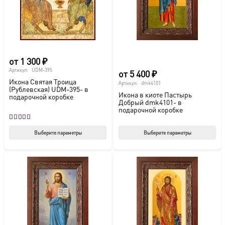
на
на
странице
стр
товара.
това
от
1 300
₽
Артикул:
UDM-395
от
5 400
₽
Икона Святая Троица
Артикул:
dmk4101
(Рублевская) UDM-395- в
Икона в киоте Пастырь
подарочной коробке
Добрый dmk4101- в
подарочной коробке
Оценка
5.00
из 5
Этот
Этот
Выберите параметры
Выберите параметры
товар
тов
имеет
име
несколько
нес
вариаций.
вар
Опции
Опц
можно
мож
выбрать
выб