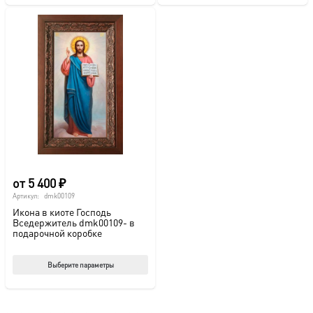
имеет
име
несколько
нес
вариаций.
вар
Опции
Опц
можно
мож
выбрать
выб
на
на
странице
стр
товара.
това
от
5 400
₽
Артикул:
dmk00109
Икона в киоте Господь
Вседержитель dmk00109- в
подарочной коробке
Этот
Выберите параметры
товар
имеет