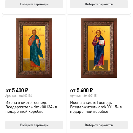
Этот
Этот
Выберите параметры
Выберите параметры
товар
тов
имеет
име
несколько
нес
вариаций.
вар
Опции
Опц
можно
мож
выбрать
выб
на
на
странице
стр
товара.
това
от
5 400
₽
от
5 400
₽
Артикул:
dmk00134
Артикул:
dmk00115
Икона в киоте Господь
Икона в киоте Господь
Вседержитель dmk00134- в
Вседержитель dmk00115- в
подарочной коробке
подарочной коробке
Этот
Этот
Выберите параметры
Выберите параметры
товар
тов