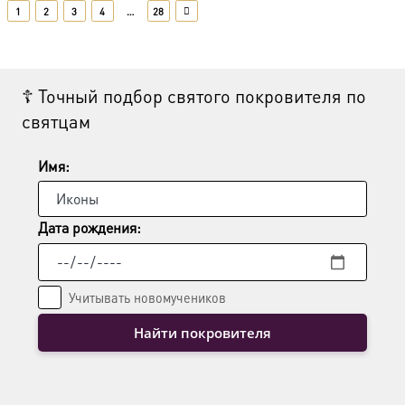
несколько
1
2
3
4
…
28
вариаций.
Опции
можно
выбрать
☦ Точный подбор святого покровителя по
на
святцам
странице
товара.
Имя:
Дата рождения:
Учитывать новомучеников
Найти покровителя