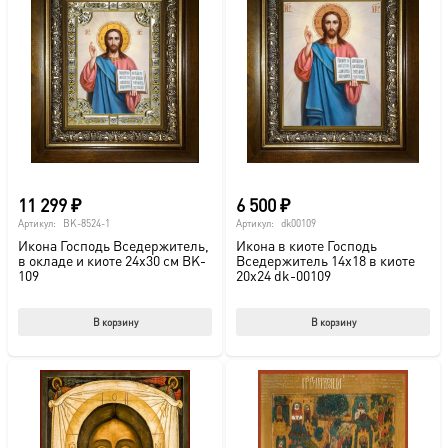
11 299
₽
6 500
₽
Артикул:
BK-8524-1
Артикул:
dk00109
Икона Господь Вседержитель,
Икона в киоте Господь
в окладе и киоте 24х30 см BK-
Вседержитель 14х18 в киоте
109
20х24 dk-00109
В корзину
В корзину