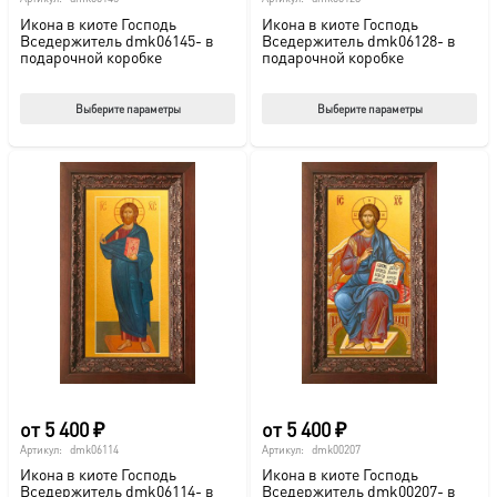
Икона в киоте Господь
Икона в киоте Господь
Вседержитель dmk06145- в
Вседержитель dmk06128- в
подарочной коробке
подарочной коробке
Этот
Этот
Выберите параметры
Выберите параметры
товар
тов
имеет
име
несколько
нес
вариаций.
вар
Опции
Опц
можно
мож
выбрать
выб
на
на
странице
стр
товара.
това
от
5 400
₽
от
5 400
₽
Артикул:
dmk06114
Артикул:
dmk00207
Икона в киоте Господь
Икона в киоте Господь
Вседержитель dmk06114- в
Вседержитель dmk00207- в