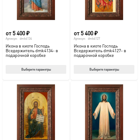
на
на
странице
стр
товара.
това
от
5 400
₽
от
5 400
₽
Артикул:
dmk4134
Артикул:
dmk4127
Икона в киоте Господь
Икона в киоте Господь
Вседержитель dmk4134- в
Вседержитель dmk4127- в
подарочной коробке
подарочной коробке
Этот
Этот
Выберите параметры
Выберите параметры
товар
тов
имеет
име
несколько
нес
вариаций.
вар
Опции
Опц
можно
мож
выбрать
выб
на
на
странице
стр