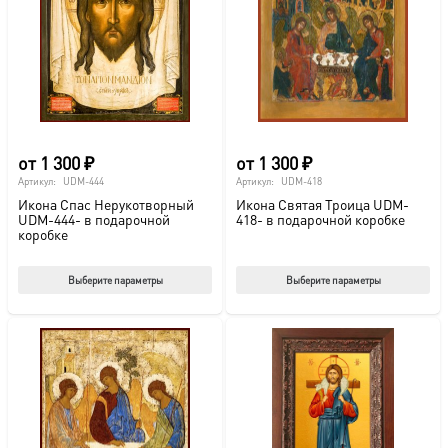
от
1 300
₽
от
1 300
₽
Артикул:
UDM-444
Артикул:
UDM-418
Икона Спас Нерукотворный
Икона Святая Троица UDM-
UDM-444- в подарочной
418- в подарочной коробке
коробке
Этот
Этот
Выберите параметры
Выберите параметры
товар
тов
имеет
име
несколько
нес
вариаций.
вар
Опции
Опц
можно
мож
выбрать
выб