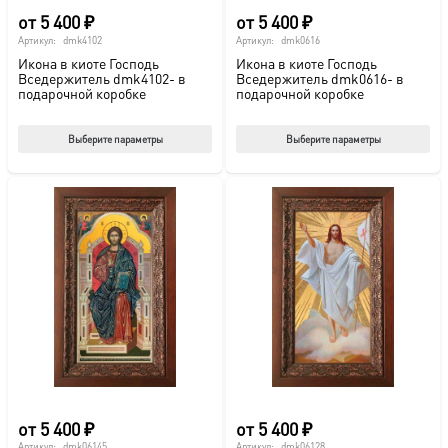
от
5 400
₽
от
5 400
₽
Артикул:
dmk4102
Артикул:
dmk0616
Икона в киоте Господь
Икона в киоте Господь
Вседержитель dmk4102- в
Вседержитель dmk0616- в
подарочной коробке
подарочной коробке
Этот
Этот
Выберите параметры
Выберите параметры
товар
тов
имеет
име
несколько
нес
вариаций.
вар
Опции
Опц
можно
мож
выбрать
выб
на
на
странице
стр
товара.
това
от
5 400
₽
от
5 400
₽
Артикул:
dmk06145
Артикул:
dmk06128