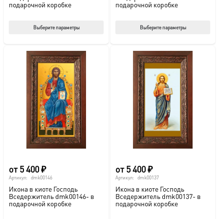
подарочной коробке
подарочной коробке
Этот
Этот
Выберите параметры
Выберите параметры
товар
тов
имеет
име
несколько
нес
вариаций.
вар
Опции
Опц
можно
мож
выбрать
выб
на
на
странице
стр
товара.
това
от
5 400
₽
от
5 400
₽
Артикул:
dmk00146
Артикул:
dmk00137
Икона в киоте Господь
Икона в киоте Господь
Вседержитель dmk00146- в
Вседержитель dmk00137- в
подарочной коробке
подарочной коробке