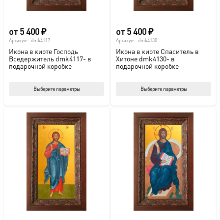
товара.
това
от
5 400
₽
от
5 400
₽
Артикул:
dmk4117
Артикул:
dmk4130
Икона в киоте Господь
Икона в киоте Спаситель в
Вседержитель dmk4117- в
Хитоне dmk4130- в
подарочной коробке
подарочной коробке
Этот
Этот
Выберите параметры
Выберите параметры
товар
тов
имеет
име
несколько
нес
вариаций.
вар
Опции
Опц
можно
мож
выбрать
выб
на
на
странице
стр
товара.
това