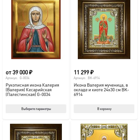
от
39 000
₽
11 299
₽
Артикул:
G-0034
Артикул:
BK-6914
Рукописная икона Калерия
Икона Валерия мученица, в
(Валерия) Кесарийская
окладе и киоте 24х30 см BK-
(Палестинская) G-0034
6914
Этот
Выберите параметры
В корзину
товар
имеет
несколько
вариаций.