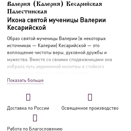
Валерия (Калерия) Кесарийская
Палестинская
Икона святой мученицы Валерии
Кесарийской
Образ святой мученицы Валерии (в некоторых
источниках — Калерии) Кесарийской — это
воплощение чистоты веры, духовной дружбы и
мужества. Вместе со своими сподвижницами она
избрала путь уединенной молитвы и стойкого
исповедания Христа, завершившийся
Показать больше
мученическим венцом. Ее икона напоминает о силе,
которую обретает душа, всецело преданная Богу.
Краткое житие святой Валерии
Доставка по России
Освященное производство
Святая Валерия жила в городе Кесарии
Палестинской на рубеже III–IV веков, в один из
самых суровых периодов гонений на христиан при
Работа по Благословению