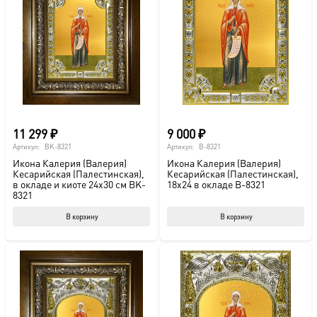
Опции
можно
выбрать
на
странице
товара.
11 299
₽
9 000
₽
Артикул:
BK-8321
Артикул:
B-8321
Икона Калерия (Валерия)
Икона Калерия (Валерия)
Кесарийская (Палестинская),
Кесарийская (Палестинская),
в окладе и киоте 24х30 см BK-
18х24 в окладе B-8321
8321
В корзину
В корзину