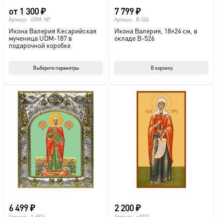
от
1 300
₽
7 799
₽
Артикул:
UDM-187
Артикул:
B-526
Икона Валерия Кесарийская
Икона Валерия, 18×24 см, в
мученица UDM-187 в
окладе B-526
подарочной коробке
Этот
Выберите параметры
В корзину
товар
имеет
несколько
вариаций.
Опции
можно
выбрать
на
странице
товара.
6 499
₽
2 200
₽
Артикул:
A-6914
Артикул:
м0321