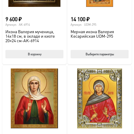
9 600
₽
14 100
₽
Артикул:
AK-6914
Артикул:
UDM-295
Икона Валерия мученица,
Мерная икона Валерия
14х18 см, в окладе и киоте
Кесарийская UDM-295
20×24 см-AK-6914
Этот
В корзину
Выберите параметры
тов
име
нес
вар
Опц
мож
выб
на
стр
това