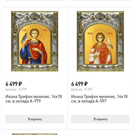
товар
имеет
несколько
вариаций.
Опции
можно
выбрать
на
странице
товара.
6 499
₽
6 499
₽
Артикул:
A-979
Артикул:
A-597
Икона Трифон мученик, 14х18
Икона Трифон мученик, 14х18
см, в окладе A-979
см, в окладе A-597
В корзину
В корзину