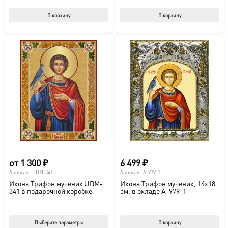
В корзину
В корзину
от
1 300
₽
6 499
₽
Артикул:
UDM-341
Артикул:
A-979-1
Икона Трифон мученик UDM-
Икона Трифон мученик, 14х18
341 в подарочной коробке
см, в окладе A-979-1
Этот
Выберите параметры
В корзину