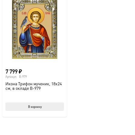
7 799
₽
Артикул:
B-979
Икона Трифон мученик, 18х24
см, в окладе B-979
В корзину