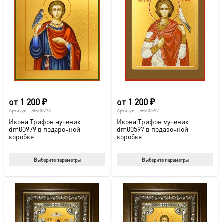
от
1 200
₽
от
1 200
₽
Артикул:
dm00979
Артикул:
dm00597
Икона Трифон мученик
Икона Трифон мученик
dm00979 в подарочной
dm00597 в подарочной
коробке
коробке
Этот
Этот
Выберите параметры
Выберите параметры
товар
тов
имеет
име
несколько
нес
вариаций.
вар
Опции
Опц