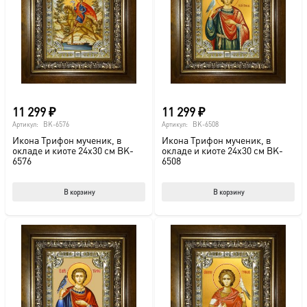
можно
мож
выбрать
выб
на
на
странице
стр
товара.
това
11 299
₽
11 299
₽
Артикул:
BK-6576
Артикул:
BK-6508
Икона Трифон мученик, в
Икона Трифон мученик, в
окладе и киоте 24х30 см BK-
окладе и киоте 24х30 см BK-
6576
6508
В корзину
В корзину