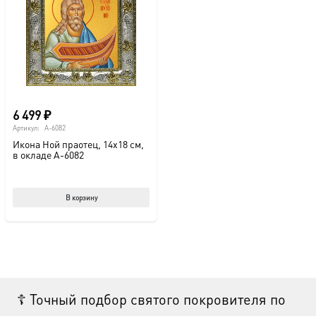
можно
выбрать
на
странице
товара.
6 499
₽
Артикул:
A-6082
Икона Ной праотец, 14х18 см,
в окладе A-6082
В корзину
☦ Точный подбор святого покровителя по