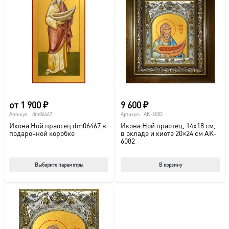
от
1 900
₽
9 600
₽
Артикул:
dm06467
Артикул:
AK-6082
Икона Ной праотец dm06467 в
Икона Ной праотец, 14х18 см,
подарочной коробке
в окладе и киоте 20×24 см AK-
6082
Этот
Выберите параметры
В корзину
товар
имеет
несколько
вариаций.
Опции