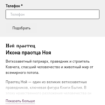
Телефон *
Подобрать
Ной праотец
Икона праотца Ноя
Ветхозаветный патриарх, праведник и строитель
Ковчега, спасший человечество и животный мир от
всемирного потопа.
Праотец Ной — один из великих ветхозаветных
праведников, ключевая фигура Книги Бытия. В
эпоху нравственного разложения человечества он
один «обрел благодать пред очами Господа» (Быт.
Показать больше
6:8). Его жизнь стала примером абсолютного