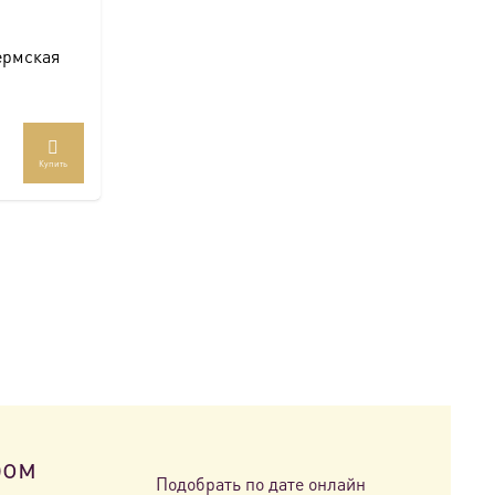
ермская
Купить
ар
ет
колько
иаций.
ии
но
рать
анице
ра.
ром
Подобрать по дате онлайн