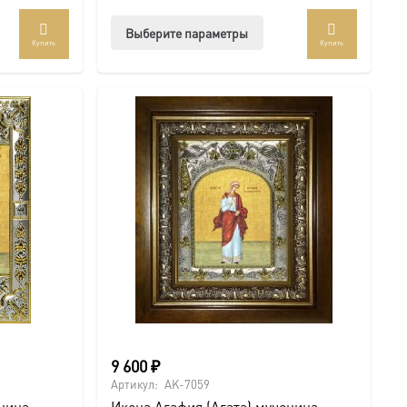
Оценка
5.00
из 5
Этот
Выберите параметры
Купить
Купить
ар
товар
ет
имеет
колько
несколько
иаций.
вариаций.
ии
Опции
но
можно
рать
выбрать
на
анице
странице
ра.
товара.
9 600
₽
Артикул:
AK-7059
ница,
Икона Агафия (Агата) мученица,