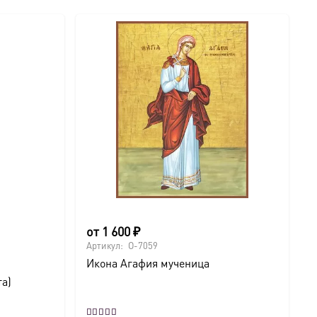
от
1 600
₽
Артикул:
O-7059
Икона Агафия мученица
та)