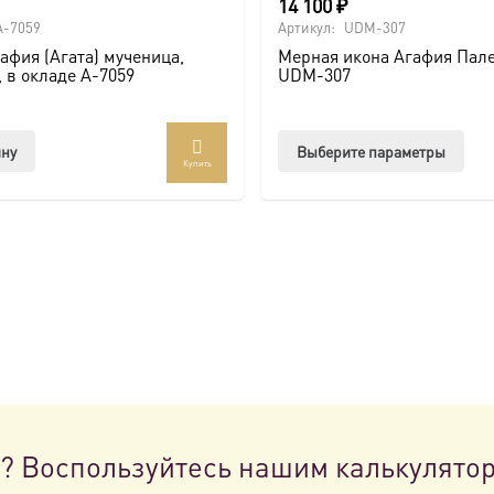
14 100
₽
A-7059
Артикул:
UDM-307
афия (Агата) мученица,
Мерная икона Агафия Пал
, в окладе A-7059
UDM-307
Этот
ину
Выберите параметры
Купить
тов
име
нес
вар
Опц
мож
выб
на
стр
това
н? Воспользуйтесь нашим калькулято