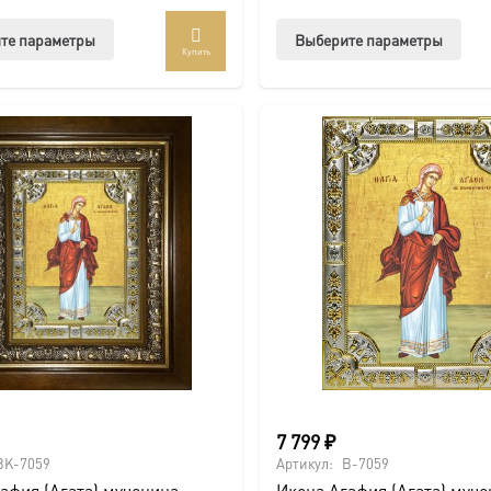
Этот
Этот
те параметры
Выберите параметры
Купить
товар
тов
имеет
име
несколько
нес
вариаций.
вар
Опции
Опц
можно
мож
выбрать
выб
на
на
странице
стр
товара.
това
7 799
₽
BK-7059
Артикул:
B-7059
афия (Агата) мученица,
Икона Агафия (Агата) муче