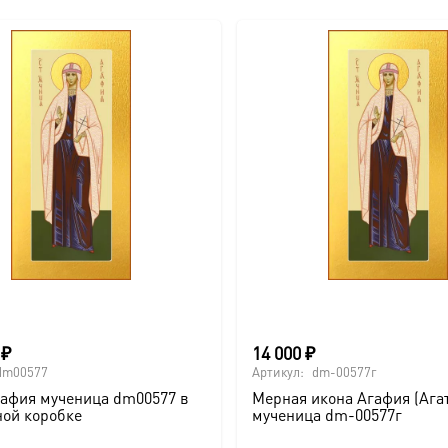
0
₽
14 000
₽
dm00577
Артикул:
dm-00577г
гафия мученица dm00577 в
Мерная икона Агафия (Ага
ной коробке
мученица dm-00577г