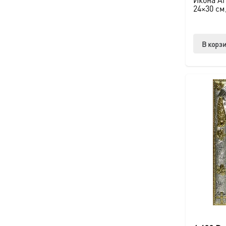
24×30 см
В корз