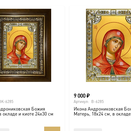
9 000
₽
BK-6285
Артикул:
B-6285
ндрониковская Божия
Икона Андрониковская Бо
в окладе и киоте 24х30 см
Матерь, 18х24 см, в оклад