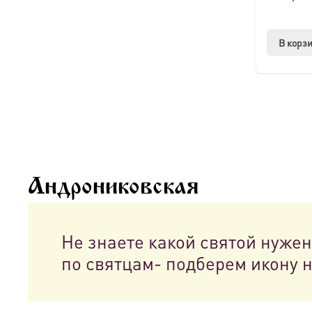
В корз
Андрониковская
Не знаете какой святой нуже
по святцам- подберем икону 