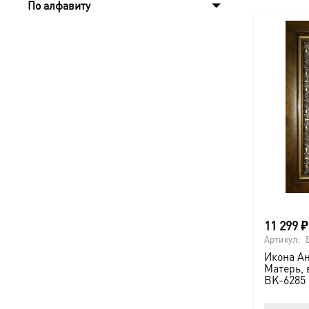
По алфавиту
11 299
₽
Артикул:
Икона А
Матерь, 
BK-6285