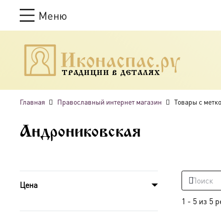
Меню
ТРАДИЦИИ В ДЕТАЛЯХ
Главная
Православный интернет магазин
Товары с метк
Андрониковская
Цена
1
-
5
из
5
р