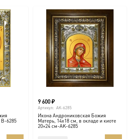
9 600
₽
Артикул:
AK-6285
жия
Икона Андрониковская Божия
е B-6285
Матерь, 14х18 см, в окладе и киоте
20×24 см-AK-6285