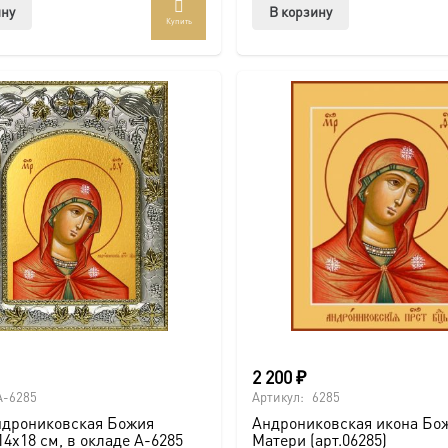
ину
В корзину
Купить
2 200
₽
A-6285
Артикул:
6285
ндрониковская Божия
Андрониковская икона Бо
14х18 см, в окладе A-6285
Матери (арт.06285)