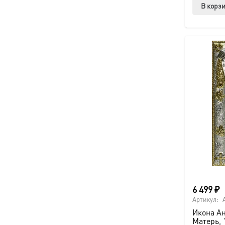
В корз
6 499
₽
Артикул:
Икона А
Матерь, 