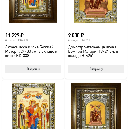
на
на
странице
стр
товара.
това
11 299
₽
9 000
₽
Артикул:
BK-338
Артикул:
B-4251
Экономисса икона Божией
Домостроительница икона
Матери, 24×30 см, в окладе и
Божией Матери, 18х24 см, в
киоте BK-338
окладе B-4251
В корзину
В корзину