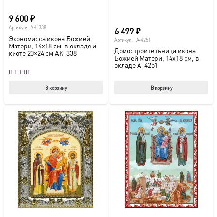
9 600
₽
Артикул:
AK-338
6 499
₽
Экономисса икона Божией
Артикул:
A-4251
Матери, 14х18 см, в окладе и
Домостроительница икона
киоте 20×24 см AK-338
Божией Матери, 14х18 см, в
окладе A-4251
Оценка
5.00
из 5
В корзину
В корзину