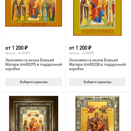
можно
выбрать
на
странице
товара.
от
1 200
₽
от
1 200
₽
Артикул:
dm00395
Артикул:
dm00338
Экономисса икона Божьей
Экономисса икона Божьей
Матери dm00395 в подарочной
Матери dm00338 в подарочной
коробке
коробке
Этот
Этот
Выберите параметры
Выберите параметры
товар
тов
имеет
име
несколько
нес
вариаций.
вар
Опции
Опц
можно
мож
выбрать
выб