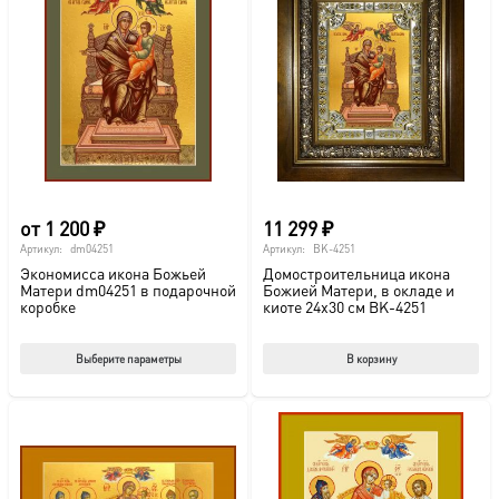
от
1 200
₽
11 299
₽
Артикул:
dm04251
Артикул:
BK-4251
Экономисса икона Божьей
Домостроительница икона
Матери dm04251 в подарочной
Божией Матери, в окладе и
коробке
киоте 24х30 см BK-4251
Этот
Выберите параметры
В корзину
товар
имеет
несколько
вариаций.
Опции