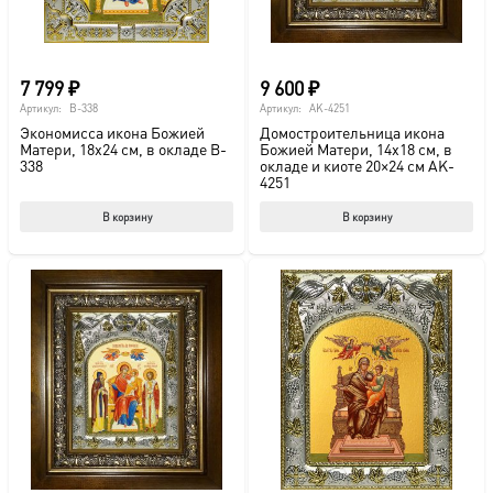
7 799
₽
9 600
₽
Артикул:
B-338
Артикул:
AK-4251
Экономисса икона Божией
Домостроительница икона
Матери, 18х24 см, в окладе B-
Божией Матери, 14х18 см, в
338
окладе и киоте 20×24 см AK-
4251
В корзину
В корзину