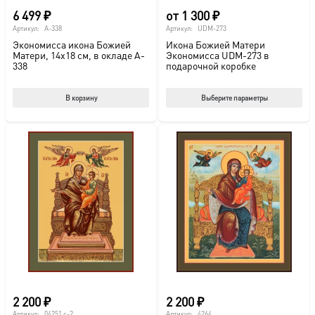
6 499
₽
от
1 300
₽
Артикул:
A-338
Артикул:
UDM-273
Экономисса икона Божией
Икона Божией Матери
Матери, 14х18 см, в окладе A-
Экономисса UDM-273 в
338
подарочной коробке
Этот
В корзину
Выберите параметры
тов
име
нес
вар
Опц
мож
выб
на
стр
това
2 200
₽
2 200
₽
Артикул:
04251 с-2
Артикул:
4264