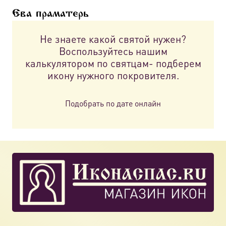
можно
Ева праматерь
выбрать
на
Не знаете какой святой нужен?
странице
Воспользуйтесь нашим
товара.
калькулятором по святцам- подберем
икону нужного покровителя.
Подобрать по дате онлайн