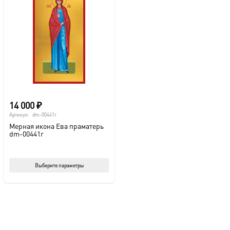
14 000
₽
Артикул:
dm-00441г
Мерная икона Ева праматерь
dm-00441г
Этот
Выберите параметры
товар
имеет
несколько
вариаций.
Опции