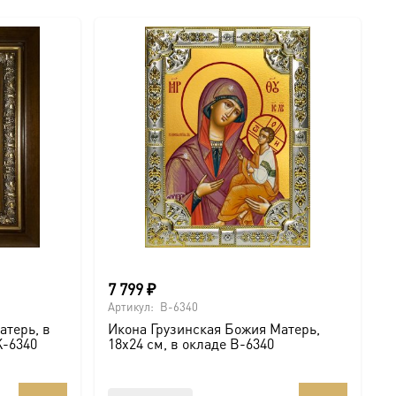
7 799
₽
Артикул:
B-6340
атерь, в
Икона Грузинская Божия Матерь,
K-6340
18х24 см, в окладе B-6340