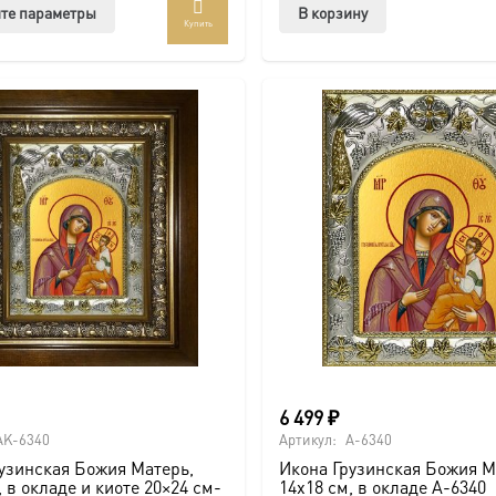
Этот
те параметры
В корзину
Купить
товар
имеет
несколько
вариаций.
Опции
можно
выбрать
на
странице
товара.
6 499
₽
AK-6340
Артикул:
A-6340
узинская Божия Матерь,
Икона Грузинская Божия М
, в окладе и киоте 20×24 см-
14х18 см, в окладе A-6340