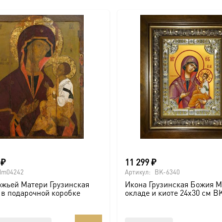
0
₽
11 299
₽
dm04242
Артикул:
BK-6340
ожьей Матери Грузинская
Икона Грузинская Божия М
в подарочной коробке
окладе и киоте 24х30 см B