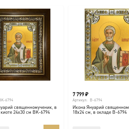
7 799
₽
BK-6794
Артикул:
B-6794
нуарий священномученик, в
Икона Януарий священном
 киоте 24х30 см BK-6794
18х24 см, в окладе B-6794