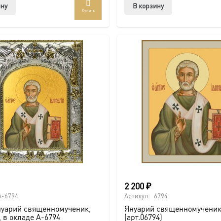
ину
В корзину
Купить
2 200
₽
A-6794
Артикул:
6794
нуарий священномученик,
Януарий священномученик
, в окладе A-6794
(арт.06794)