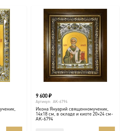
9 600
₽
Артикул:
AK-6794
ученик,
Икона Януарий священномученик,
14х18 см, в окладе и киоте 20×24 см-
AK-6794