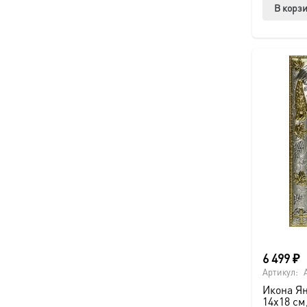
В корз
6 499
₽
Артикул:
Икона Я
14х18 см