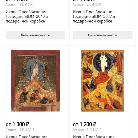
Артикул:
SIDM-3040
Артикул:
SIDM-3037
Икона Преображение
Икона Преображение
Господне SIDM-3040 в
Господне SIDM-3037 в
подарочной коробке
подарочной коробке
Этот
Этот
Выберите параметры
Выберите параметры
товар
тов
имеет
име
несколько
нес
вариаций.
вар
Опции
Опц
можно
мож
выбрать
выб
на
на
странице
стр
товара.
това
от
1 300
₽
от
1 200
₽
Артикул:
SIDM-3018
Артикул:
SIDM-3010
Икона Преображение
Икона Преображение