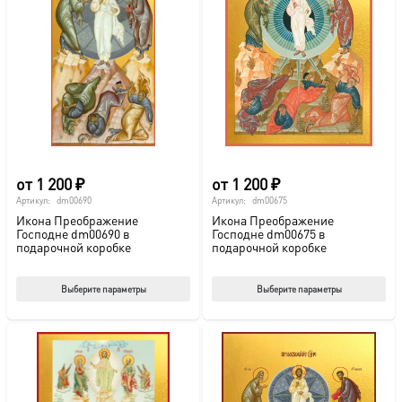
от
1 200
₽
от
1 200
₽
Артикул:
dm00690
Артикул:
dm00675
Икона Преображение
Икона Преображение
Господне dm00690 в
Господне dm00675 в
подарочной коробке
подарочной коробке
Этот
Этот
Выберите параметры
Выберите параметры
товар
тов
имеет
име
несколько
нес
вариаций.
вар
Опции
Опц