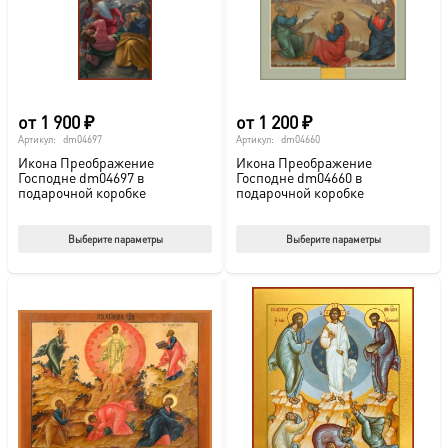
на
на
странице
стр
товара.
това
от
1 900
₽
от
1 200
₽
Артикул:
dm04697
Артикул:
dm04660
Икона Преображение
Икона Преображение
Господне dm04697 в
Господне dm04660 в
подарочной коробке
подарочной коробке
Этот
Этот
Выберите параметры
Выберите параметры
товар
тов
имеет
име
несколько
нес
вариаций.
вар
Опции
Опц
можно
мож
выбрать
выб
на
на