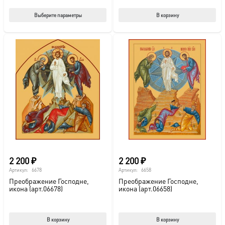
Этот
Выберите параметры
В корзину
товар
имеет
несколько
вариаций.
Опции
можно
выбрать
на
странице
товара.
2 200
₽
2 200
₽
Артикул:
6678
Артикул:
6658
Преображение Господне,
Преображение Господне,
икона (арт.06678)
икона (арт.06658)
В корзину
В корзину