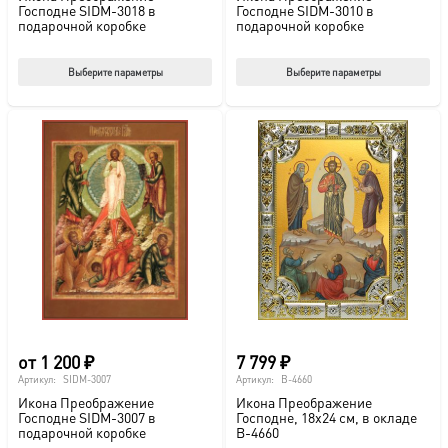
Господне SIDM-3018 в
Господне SIDM-3010 в
подарочной коробке
подарочной коробке
Этот
Этот
Выберите параметры
Выберите параметры
товар
тов
имеет
име
несколько
нес
вариаций.
вар
Опции
Опц
можно
мож
выбрать
выб
на
на
странице
стр
товара.
това
от
1 200
₽
7 799
₽
Артикул:
SIDM-3007
Артикул:
B-4660
Икона Преображение
Икона Преображение
Господне SIDM-3007 в
Господне, 18х24 см, в окладе
подарочной коробке
B-4660