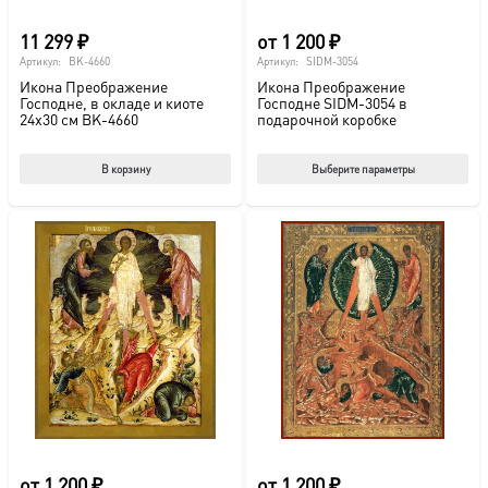
11 299
₽
от
1 200
₽
Артикул:
BK-4660
Артикул:
SIDM-3054
Икона Преображение
Икона Преображение
Господне, в окладе и киоте
Господне SIDM-3054 в
24х30 см BK-4660
подарочной коробке
Этот
В корзину
Выберите параметры
тов
име
нес
вар
Опц
мож
выб
на
стр
това
от
1 200
₽
от
1 200
₽