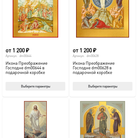
можно
мож
выбрать
выб
на
на
странице
стр
товара.
това
от
1 200
₽
от
1 200
₽
Артикул:
dm00644
Артикул:
dm00628
Икона Преображение
Икона Преображение
Господне dm00644 в
Господне dm00628 в
подарочной коробке
подарочной коробке
Этот
Этот
Выберите параметры
Выберите параметры
товар
тов
имеет
име
несколько
нес
вариаций.
вар
Опции
Опц
можно
мож
выбрать
выб