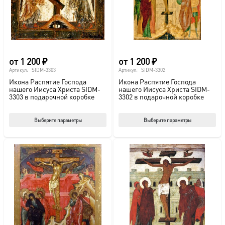
на
на
странице
стр
товара.
това
от
1 200
₽
от
1 200
₽
Артикул:
SIDM-3303
Артикул:
SIDM-3302
Икона Распятие Господа
Икона Распятие Господа
нашего Иисуса Христа SIDM-
нашего Иисуса Христа SIDM-
3303 в подарочной коробке
3302 в подарочной коробке
Этот
Этот
Выберите параметры
Выберите параметры
товар
тов
имеет
име
несколько
нес
вариаций.
вар
Опции
Опц
можно
мож
выбрать
выб
на
на