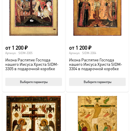
можно
мож
выбрать
выб
на
на
странице
стр
товара.
това
от
1 200
₽
от
1 200
₽
Артикул:
SIDM-3305
Артикул:
SIDM-3304
Икона Распятие Господа
Икона Распятие Господа
нашего Иисуса Христа SIDM-
нашего Иисуса Христа SIDM-
3305 в подарочной коробке
3304 в подарочной коробке
Этот
Этот
Выберите параметры
Выберите параметры
товар
тов
имеет
име
несколько
нес
вариаций.
вар
Опции
Опц
можно
мож
выбрать
выб