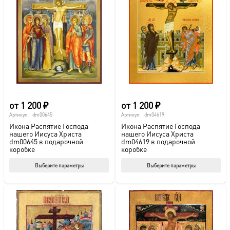
от
1 200
₽
от
1 200
₽
Артикул:
dm00645
Артикул:
dm04619
Икона Распятие Господа
Икона Распятие Господа
нашего Иисуса Христа
нашего Иисуса Христа
dm00645 в подарочной
dm04619 в подарочной
коробке
коробке
Этот
Этот
Выберите параметры
Выберите параметры
товар
тов
имеет
име
несколько
нес
вариаций.
вар
Опции
Опц