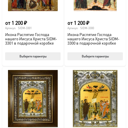
странице
стр
товара.
това
от
1 200
₽
от
1 200
₽
Артикул:
SIDM-3301
Артикул:
SIDM-3300
Икона Распятие Господа
Икона Распятие Господа
нашего Иисуса Христа SIDM-
нашего Иисуса Христа SIDM-
3301 в подарочной коробке
3300 в подарочной коробке
Этот
Этот
Выберите параметры
Выберите параметры
товар
тов
имеет
име
несколько
нес
вариаций.
вар
Опции
Опц
можно
мож
выбрать
выб
на
на
странице
стр
товара.
това