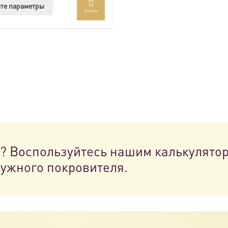
Этот
те параметры
Купить
товар
имеет
несколько
вариаций.
Опции
можно
выбрать
на
странице
товара.
н? Воспользуйтесь нашим калькулято
нужного покровителя.