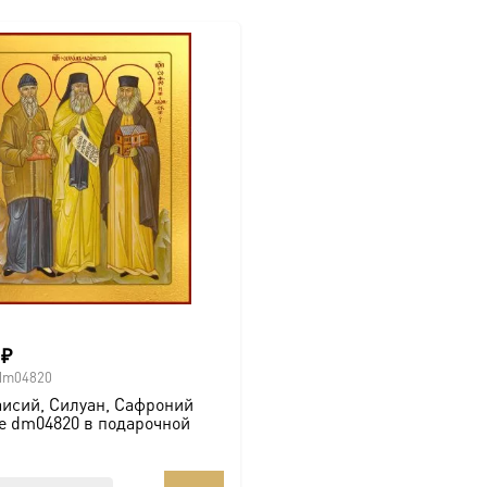
0
₽
dm04820
исий, Силуан, Сафроний
е dm04820 в подарочной