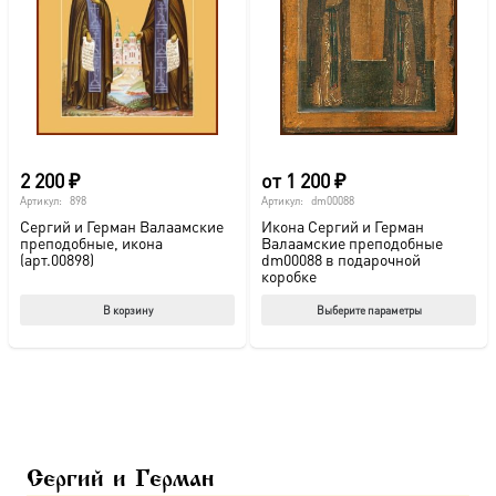
можно
выбрать
на
странице
товара.
2 200
₽
от
1 200
₽
Артикул:
898
Артикул:
dm00088
Сергий и Герман Валаамские
Икона Сергий и Герман
преподобные, икона
Валаамские преподобные
(арт.00898)
dm00088 в подарочной
коробке
Этот
В корзину
Выберите параметры
тов
име
нес
вар
Опц
мож
Сергий и Герман
выб