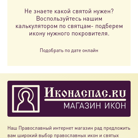
на
Не знаете какой святой нужен?
стр
Воспользуйтесь нашим
това
калькулятором по святцам- подберем
икону нужного покровителя.
Подобрать по дате онлайн
Наш Православный интернет магазин рад предложить
вам широкий выбор православных икон и святых