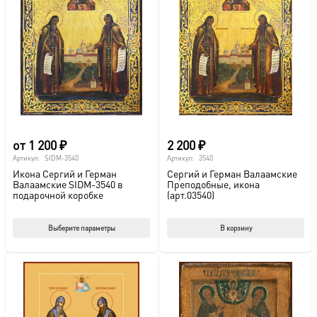
от
1 200
₽
2 200
₽
Артикул:
SIDM-3540
Артикул:
3540
Икона Сергий и Герман
Сергий и Герман Валаамские
Валаамские SIDM-3540 в
Преподобные, икона
подарочной коробке
(арт.03540)
Этот
Выберите параметры
В корзину
товар
имеет
несколько
вариаций.
Опции