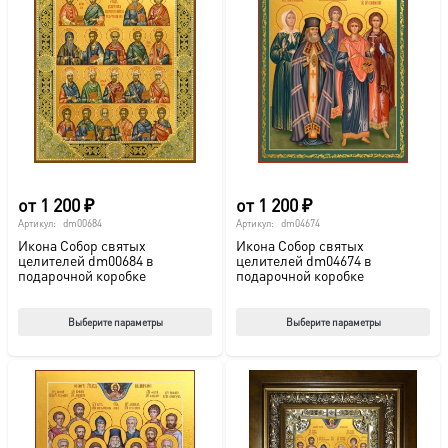
от
1 200
₽
от
1 200
₽
Артикул:
dm00684
Артикул:
dm04674
Икона Собор святых
Икона Собор святых
целителей dm00684 в
целителей dm04674 в
подарочной коробке
подарочной коробке
Этот
Этот
Выберите параметры
Выберите параметры
товар
тов
имеет
име
несколько
нес
вариаций.
вар
Опции
Опц