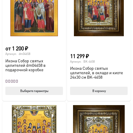
можно
мож
выбрать
выб
на
на
странице
стр
товара.
това
от
1 200
₽
Артикул:
dm04658
11 299
₽
Икона Собор святых
Артикул:
BK-4658
целителей dm04658 в
Икона Собор святых
подарочной коробке
целителей, в окладе и киоте
24х30 см BK-4658
Оценка
5.00
из 5
Этот
Выберите параметры
В корзину
товар
имеет
несколько
вариаций.
Опции
можно