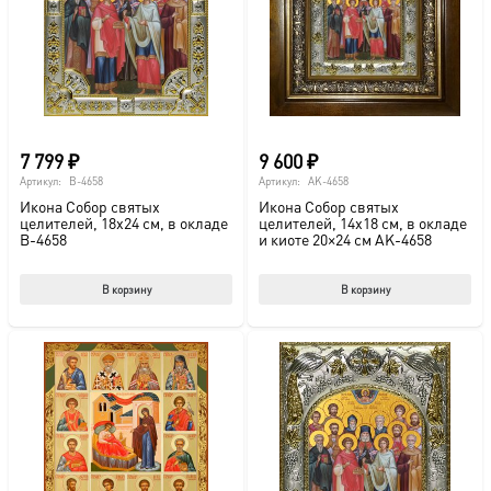
выбрать
на
странице
товара.
7 799
₽
9 600
₽
Артикул:
B-4658
Артикул:
AK-4658
Икона Собор святых
Икона Собор святых
целителей, 18х24 см, в окладе
целителей, 14х18 см, в окладе
B-4658
и киоте 20×24 см AK-4658
В корзину
В корзину