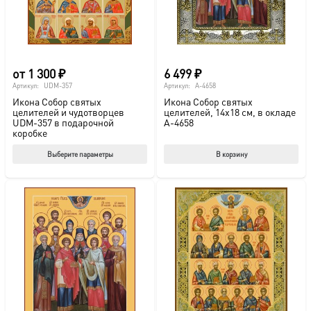
от
1 300
₽
6 499
₽
Артикул:
UDM-357
Артикул:
A-4658
Икона Собор святых
Икона Собор святых
целителей и чудотворцев
целителей, 14х18 см, в окладе
UDM-357 в подарочной
A-4658
коробке
Этот
Выберите параметры
В корзину
товар
имеет
несколько
вариаций.
Опции
можно
выбрать
на
странице