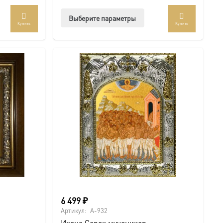
Оценка
5.00
из 5
Этот
Выберите параметры
Купить
Купить
товар
имеет
несколько
вариаций.
Опции
можно
выбрать
на
странице
товара.
6 499
₽
Артикул:
A-932
Икона Сорок мучеников