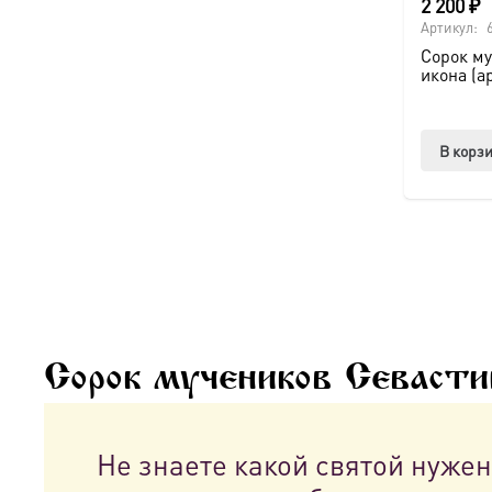
2 200
₽
Артикул:
Сорок му
икона (а
В корз
Сорок мучеников Севасти
Не знаете какой святой нуже