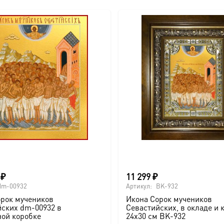
0
₽
11 299
₽
dm-00932
Артикул:
BK-932
орок мучеников
Икона Сорок мучеников
йских dm-00932 в
Севастийских, в окладе и 
ной коробке
24х30 см BK-932