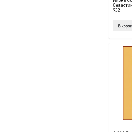
Севастий
932
В корз