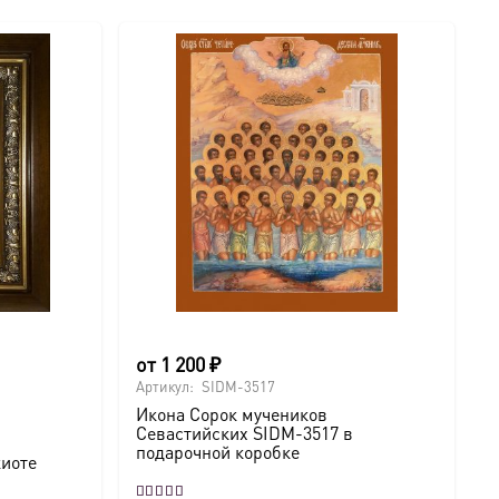
от
1 200
₽
Артикул:
SIDM-3517
Икона Сорок мучеников
Севастийских SIDM-3517 в
подарочной коробке
киоте