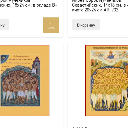
ских, 18х24 см, в окладе B-
Севастийских, 14х18 см, в
киоте 20×24 см AK-932
ину
В корзину
Купить