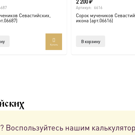
2 200
₽
6687
Артикул:
6616
чеников Севастийских,
Сорок мучеников Севастий
рт.06687)
икона (арт.06616)
ину
В корзину
Купить
йских
н? Воспользуйтесь нашим калькулято