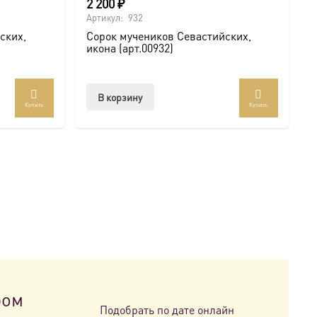
2 200
₽
Артикул:
932
ских,
Сорок мучеников Севастийских,
икона (арт.00932)
В корзину
Купить
Купить
ром
Подобрать по дате онлайн