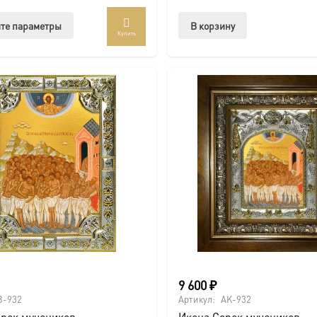
Этот
те параметры
В корзину
Купить
товар
имеет
несколько
вариаций.
Опции
можно
выбрать
на
странице
товара.
9 600
₽
B-932
Артикул:
AK-932
орок мучеников
Икона Сорок мучеников