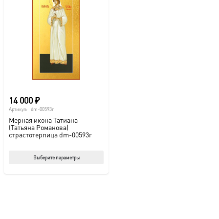
14 000
₽
Артикул:
dm-00593г
Мерная икона Татиана
(Татьяна Романова)
страстотерпица dm-00593г
Этот
Выберите параметры
товар
имеет
несколько
вариаций.
Опции