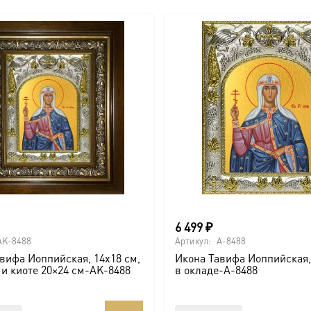
6 499
₽
AK-8488
Артикул:
A-8488
вифа Иоппийская, 14х18 см,
Икона Тавифа Иоппийская,
 и киоте 20×24 см-AK-8488
в окладе-A-8488