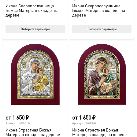
Икона Скоропослушница
Икона Скоропослушница
Божья Матерь, в окладе, на
Божья Матерь, в окладе, на
дереве
дереве
Этот
Этот
Выберите параметры
Выберите параметры
товар
тов
имеет
име
несколько
нес
вариаций.
вар
Опции
Опц
можно
мож
выбрать
выб
на
на
странице
стр
товара.
това
от
1 650
₽
от
1 650
₽
Артикул:
6400OW
Артикул:
6400CW
Икона Страстная Божья
Икона Страстная Божья
Матерь, в окладе, на дереве
Матерь, в окладе, на дереве