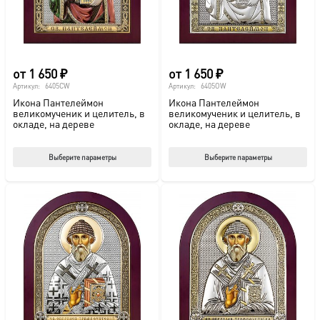
на
на
странице
стр
товара.
това
от
1 650
₽
от
1 650
₽
Артикул:
6405CW
Артикул:
6405OW
Икона Пантелеймон
Икона Пантелеймон
великомученик и целитель, в
великомученик и целитель, в
окладе, на дереве
окладе, на дереве
Этот
Этот
Выберите параметры
Выберите параметры
товар
тов
имеет
име
несколько
нес
вариаций.
вар
Опции
Опц
можно
мож
выбрать
выб
на
на
странице
стр