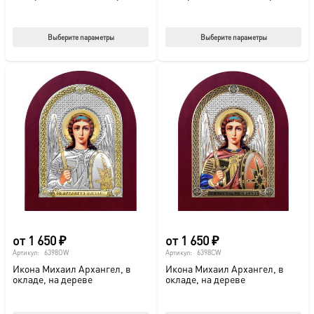
Этот
Этот
Выберите параметры
Выберите параметры
товар
тов
имеет
име
несколько
нес
вариаций.
вар
Опции
Опц
можно
мож
выбрать
выб
на
на
странице
стр
товара.
това
от
1 650
₽
от
1 650
₽
Артикул:
6398OW
Артикул:
6398CW
Икона Михаил Архангел, в
Икона Михаил Архангел, в
окладе, на дереве
окладе, на дереве