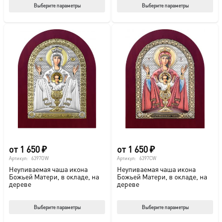
Этот
Этот
Выберите параметры
Выберите параметры
товар
тов
имеет
име
несколько
нес
вариаций.
вар
Опции
Опц
можно
мож
выбрать
выб
на
на
странице
стр
товара.
това
от
1 650
₽
от
1 650
₽
Артикул:
6397OW
Артикул:
6397CW
Неупиваемая чаша икона
Неупиваемая чаша икона
Божьей Матери, в окладе, на
Божьей Матери, в окладе, на
дереве
дереве
Этот
Этот
Выберите параметры
Выберите параметры
товар
тов