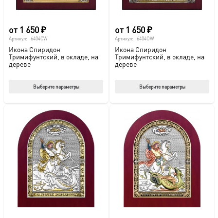
товара.
това
от
1 650
₽
от
1 650
₽
Артикул:
6404CW
Артикул:
6404OW
Икона Спиридон
Икона Спиридон
Тримифунтский, в окладе, на
Тримифунтский, в окладе, на
дереве
дереве
Этот
Этот
Выберите параметры
Выберите параметры
товар
тов
имеет
име
несколько
нес
вариаций.
вар
Опции
Опц
можно
мож
выбрать
выб
на
на
странице
стр
товара.
това