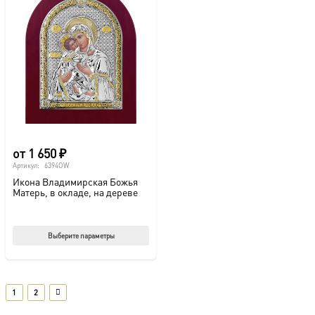
вариаций.
вар
Опции
Опц
можно
мож
выбрать
выб
на
на
странице
стр
товара.
това
от
1 650
₽
Артикул:
6394OW
Икона Владимирская Божья
Матерь, в окладе, на дереве
Этот
Выберите параметры
товар
имеет
несколько
1
2
вариаций.