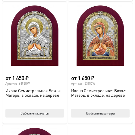
имеет
име
несколько
нес
вариаций.
вар
Опции
Опц
можно
мож
выбрать
выб
на
на
странице
стр
товара.
това
от
1 650
₽
от
1 650
₽
Артикул:
6395OW
Артикул:
6395CW
Икона Семистрельная Божья
Икона Семистрельная Божья
Матерь, в окладе, на дереве
Матерь, в окладе, на дереве
Этот
Этот
Выберите параметры
Выберите параметры
товар
тов
имеет
име
несколько
нес