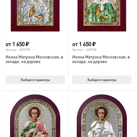
выбрать
выб
на
на
странице
стр
товара.
това
от
1 650
₽
от
1 650
₽
Артикул:
6402OW
Артикул:
6402CW
Икона Матрона Московская, в
Икона Матрона Московская, в
окладе, на дереве
окладе, на дереве
Этот
Этот
Выберите параметры
Выберите параметры
товар
тов
имеет
име
несколько
нес
вариаций.
вар
Опции
Опц
можно
мож
выбрать
выб