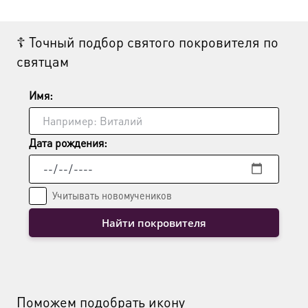
Опции
можно
выбрать
☦ Точный подбор святого покровителя по
на
святцам
странице
товара.
Имя:
Дата рождения:
Учитывать новомучеников
Найти покровителя
Поможем подобрать икону