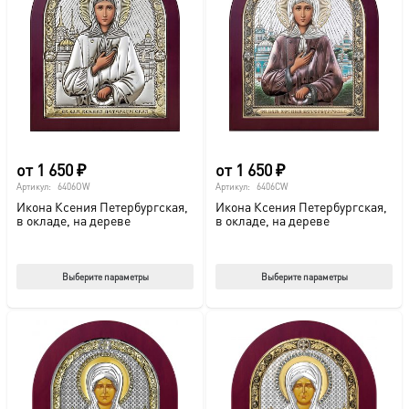
от
1 650
₽
от
1 650
₽
Артикул:
6406OW
Артикул:
6406CW
Икона Ксения Петербургская,
Икона Ксения Петербургская,
в окладе, на дереве
в окладе, на дереве
Этот
Этот
Выберите параметры
Выберите параметры
товар
тов
имеет
име
несколько
нес
вариаций.
вар
Опции
Опц
можно
мож