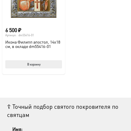
6 500
₽
Артикул:
dm55416-01
Икона Филипп апостол, 14х18
см, в окладе dm55416-01
В корзину
☦ Точный подбор святого покровителя по
святцам
Имя: