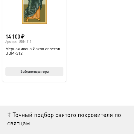
14 100
₽
Артикул:
UDM-312
Мерная икона Иаков апостол
UDM-312
Этот
Выберите параметры
товар
имеет
несколько
вариаций.
Опции
☦ Точный подбор святого покровителя по
можно
святцам
выбрать
на