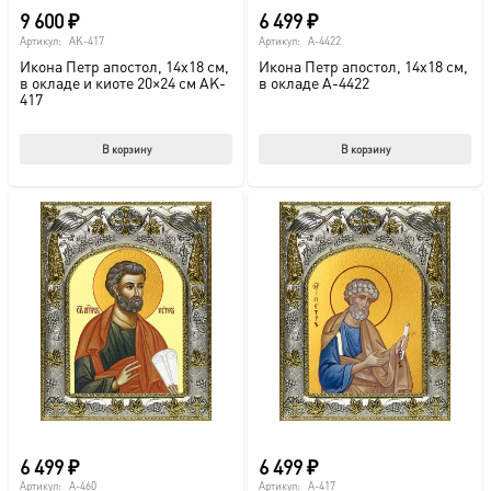
9 600
₽
6 499
₽
Артикул:
AK-417
Артикул:
A-4422
Икона Петр апостол, 14х18 см,
Икона Петр апостол, 14х18 см,
в окладе и киоте 20×24 см AK-
в окладе A-4422
417
В корзину
В корзину
6 499
₽
6 499
₽
Артикул:
A-460
Артикул:
A-417