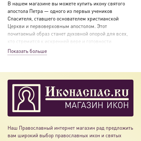
В нашем магазине вы можете купить икону святого
апостола Петра — одного из первых учеников
Спасителя, ставшего основателем христианской
Церкви и первоверховным апостолом. Этот
почитаемый образ станет духовной опорой для всех,
кто стремится к искренней вере и готовности
следовать за Христом.
Показать больше
Уникальные черты иконографии
Икону святого апостола Петра отличают характерные
особенности:
Образ в традиционных апостольских одеждах
Ключи от Рая в руках — символ власти, данной
Христом
Короткие седые волосы и борода
Наш Православный интернет магазин рад предложить
Энергичные и выразительные черты лика
вам широкий выбор православных икон и святых