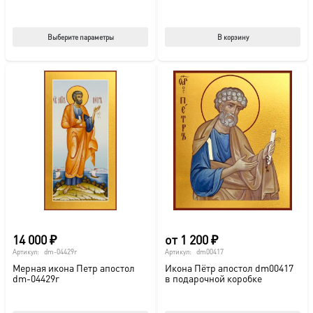
Этот
Выберите параметры
В корзину
товар
имеет
несколько
вариаций.
Опции
можно
выбрать
на
странице
товара.
14 000
₽
от
1 200
₽
Артикул:
dm-04429r
Артикул:
dm00417
Мерная икона Петр апостол
Икона Пётр апостол dm00417
dm-04429r
в подарочной коробке