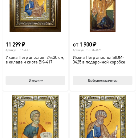
11 299
₽
от
1 900
₽
Артикул:
BK-417
Артикул:
SIDM-3425
Икона Петр апостол, 24×30 см,
Икона Петр апостол SIDM-
в окладе и киоте BK-417
3425 в подарочной коробке
Этот
В корзину
Выберите параметры
тов
име
нес
вар
Опц
мож
выб