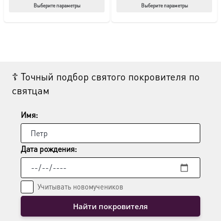
Этот
Этот
Выберите параметры
Выберите параметры
товар
тов
имеет
име
несколько
нес
вариаций.
вар
Опции
Опц
☦ Точный подбор святого покровителя по
можно
мож
святцам
выбрать
выб
на
на
странице
стр
Имя:
товара.
това
Дата рождения:
Учитывать новомучеников
Найти покровителя