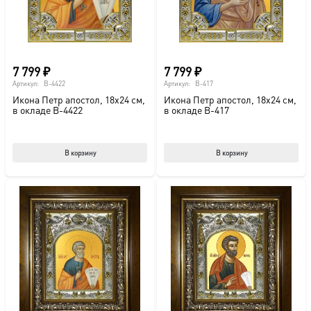
на
стр
това
7 799
₽
7 799
₽
Артикул:
B-4422
Артикул:
B-417
Икона Петр апостол, 18х24 см,
Икона Петр апостол, 18х24 см,
в окладе B-4422
в окладе B-417
В корзину
В корзину