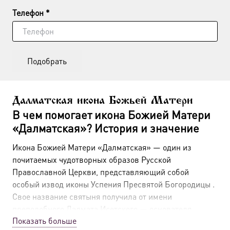
Телефон *
Подобрать
Далматская икона Божьей Матери
В чем помогает икона Божией Матери
«Далматская»? История и значение
Икона Божией Матери «Далматская» — один из
почитаемых чудотворных образов Русской
Православной Церкви, представляющий собой
особый извод иконы Успения Пресвятой Богородицы
.
Свое название святыня получила от имени
преподобного Далмата Исетского — основателя
Показать больше
Успенского Далматовского монастыря, куда образ был