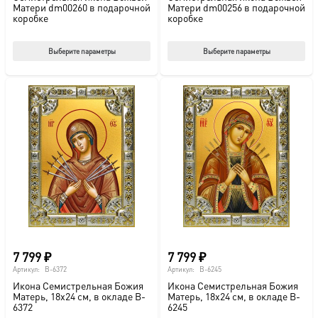
Матери dm00260 в подарочной
Матери dm00256 в подарочной
коробке
коробке
Этот
Этот
Выберите параметры
Выберите параметры
товар
тов
имеет
име
несколько
нес
вариаций.
вар
Опции
Опц
можно
мож
выбрать
выб
на
на
странице
стр
товара.
това
7 799
₽
7 799
₽
Артикул:
B-6372
Артикул:
B-6245
Икона Семистрельная Божия
Икона Семистрельная Божия
Матерь, 18х24 см, в окладе B-
Матерь, 18х24 см, в окладе B-
6372
6245