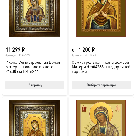
11 299
₽
от
1 200
₽
Артикул:
BK-6244
Артикул:
dm04233
Икона Семистрельная Божия
Семистрельная икона Божьей
Матерь, в окладе и киоте
Матери dm04233 в подарочной
24х30 см BK-6244
коробке
Этот
В корзину
Выберите параметры
тов
име
нес
вар
Опц
мож
выб