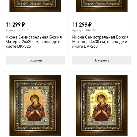
стр
това
11 299
₽
11 299
₽
Артикул:
BK-325
Артикул:
BK-260
Икона Семистрельная Божия
Икона Семистрельная Божия
Матерь, 24×30 см, в окладе и
Матерь, 24×30 см, в окладе и
киоте BK-325
киоте BK-260
В корзину
В корзину