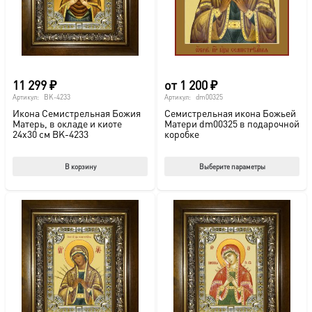
на
стр
това
11 299
₽
от
1 200
₽
Артикул:
BK-4233
Артикул:
dm00325
Икона Семистрельная Божия
Семистрельная икона Божьей
Матерь, в окладе и киоте
Матери dm00325 в подарочной
24х30 см BK-4233
коробке
Этот
В корзину
Выберите параметры
тов
име
нес
вар
Опц
мож
выб
на