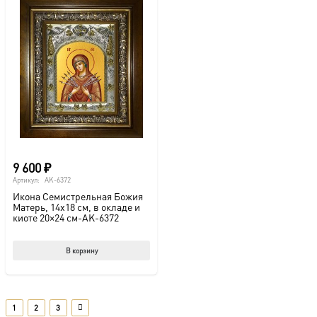
9 600
₽
Артикул:
AK-6372
Икона Семистрельная Божия
Матерь, 14х18 см, в окладе и
киоте 20×24 см-AK-6372
В корзину
1
2
3