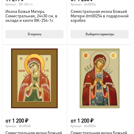
Артикул:
BK-254-1c
Артикул:
dm00254
Икона Божья Матерь
Семистрельная икона Божьей
Семистрельная, 24×30 см, в
Матери dm00254 в подарочной
окладе и киоте BK-254-1c
коробке
Этот
В корзину
Выберите параметры
тов
име
нес
вар
Опц
мож
выб
на
стр
това
от
1 200
₽
от
1 200
₽
Артикул:
dm00260
Артикул:
dm00256
Семистрельная икона Божьей
Семистрельная икона Божьей