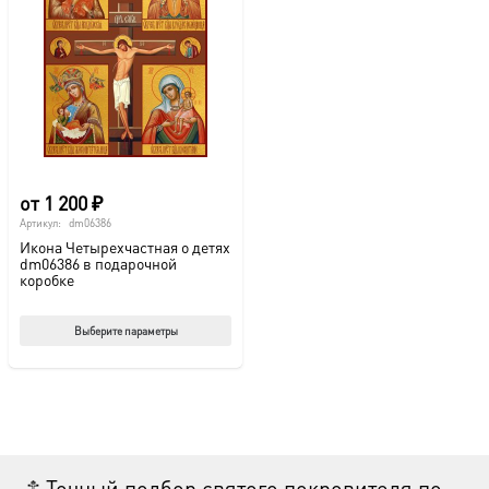
от
1 200
₽
Артикул:
dm06386
Икона Четырехчастная о детях
dm06386 в подарочной
коробке
Этот
Выберите параметры
товар
имеет
несколько
вариаций.
Опции
☦ Точный подбор святого покровителя по
можно