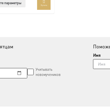
Этот
те параметры
Купить
товар
имеет
несколько
вариаций.
Опции
можно
выбрать
вятцам
Поможе
на
странице
Имя
товара.
Учитывать
новомучеников