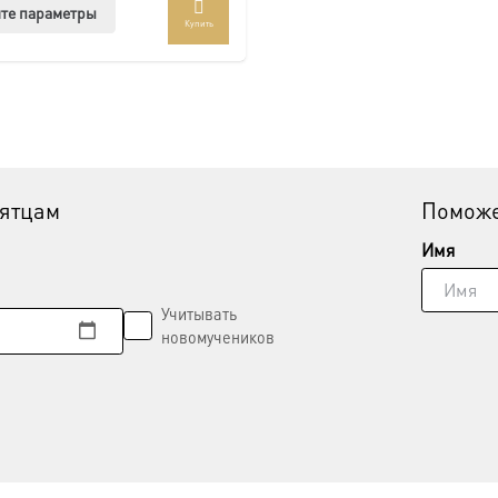
Этот
те параметры
Купить
товар
имеет
несколько
вариаций.
Опции
можно
выбрать
вятцам
Поможе
на
странице
Имя
товара.
Учитывать
новомучеников