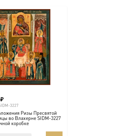
0
₽
SIDM-3227
оложения Ризы Пресвятой
ицы во Влахерне SIDM-3227
чной коробке