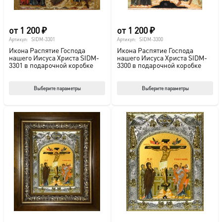
товара.
това
от
1 200
₽
от
1 200
₽
Артикул:
SIDM-3301
Артикул:
SIDM-3300
Икона Распятие Господа
Икона Распятие Господа
нашего Иисуса Христа SIDM-
нашего Иисуса Христа SIDM-
3301 в подарочной коробке
3300 в подарочной коробке
Этот
Этот
Выберите параметры
Выберите параметры
товар
тов
имеет
име
несколько
нес
вариаций.
вар
Опции
Опц
можно
мож
выбрать
выб
на
на
странице
стр
товара.
това