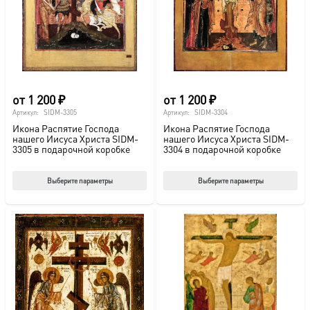
выбрать
выб
на
на
странице
стр
товара.
това
от
1 200
₽
от
1 200
₽
Артикул:
SIDM-3305
Артикул:
SIDM-3304
Икона Распятие Господа
Икона Распятие Господа
нашего Иисуса Христа SIDM-
нашего Иисуса Христа SIDM-
3305 в подарочной коробке
3304 в подарочной коробке
Этот
Этот
Выберите параметры
Выберите параметры
товар
тов
имеет
име
несколько
нес
вариаций.
вар
Опции
Опц
можно
мож
выбрать
выб