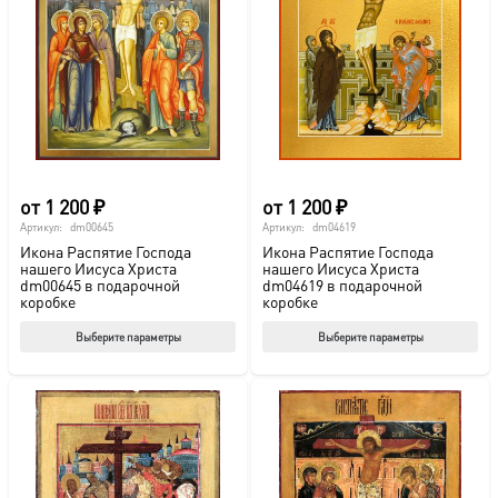
от
1 200
₽
от
1 200
₽
Артикул:
dm00645
Артикул:
dm04619
Икона Распятие Господа
Икона Распятие Господа
нашего Иисуса Христа
нашего Иисуса Христа
dm00645 в подарочной
dm04619 в подарочной
коробке
коробке
Этот
Этот
Выберите параметры
Выберите параметры
товар
тов
имеет
име
несколько
нес
вариаций.
вар
Опции
Опц
можно
мож