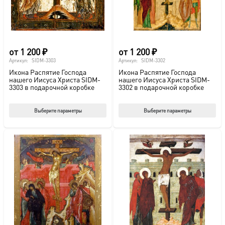
на
на
странице
стр
товара.
това
от
1 200
₽
от
1 200
₽
Артикул:
SIDM-3303
Артикул:
SIDM-3302
Икона Распятие Господа
Икона Распятие Господа
нашего Иисуса Христа SIDM-
нашего Иисуса Христа SIDM-
3303 в подарочной коробке
3302 в подарочной коробке
Этот
Этот
Выберите параметры
Выберите параметры
товар
тов
имеет
име
несколько
нес
вариаций.
вар
Опции
Опц
можно
мож
выбрать
выб
на
на
странице
стр