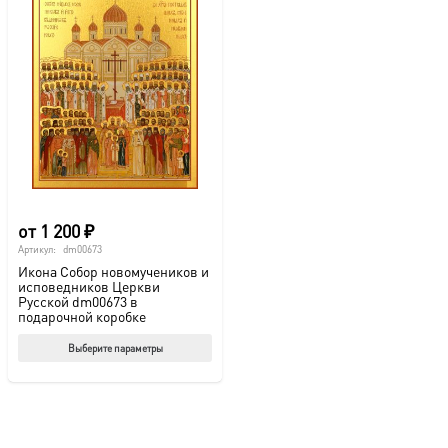
от
1 200
₽
Артикул:
dm00673
Икона Собор новомучеников и
исповедников Церкви
Русской dm00673 в
подарочной коробке
Этот
Выберите параметры
товар
имеет
несколько
вариаций.