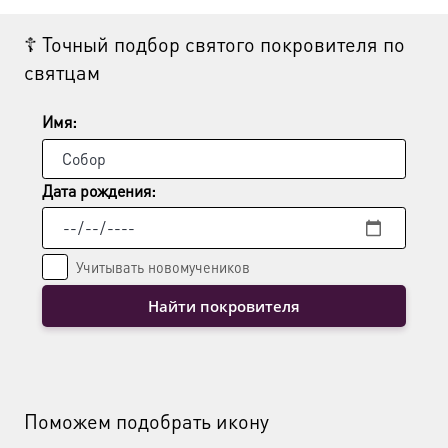
Опции
☦ Точный подбор святого покровителя по
можно
святцам
выбрать
на
странице
Имя:
товара.
Дата рождения:
Учитывать новомучеников
Найти покровителя
Поможем подобрать икону