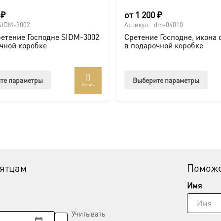
0
₽
от
1 200
₽
SIDM-3002
Артикул:
dm-04010
етение Господне SIDM-3002
Сретение Господне, икона
чной коробке
в подарочной коробке
Этот
Этот
те параметры
Выберите параметры
Купить
товар
тов
имеет
име
несколько
нес
вариаций.
вар
Опции
Опц
можно
мож
выбрать
выб
вятцам
Поможе
на
на
странице
стр
Имя
товара.
това
Учитывать