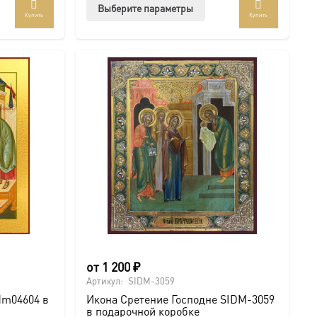
Этот
Выберите параметры
Купить
Купить
ар
товар
ет
имеет
колько
несколько
иаций.
вариаций.
ии
Опции
но
можно
рать
выбрать
на
анице
странице
ра.
товара.
от
1 200
₽
Артикул:
SIDM-3059
dm04604 в
Икона Сретение Господне SIDM-3059
в подарочной коробке