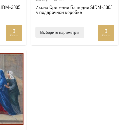
SIDM-3005
Икона Сретение Господне SIDM-3003
в подарочной коробке
Этот
Выберите параметры
Купить
Купить
ар
товар
ет
имеет
колько
несколько
иаций.
вариаций.
ии
Опции
но
можно
рать
выбрать
на
анице
странице
ра.
товара.