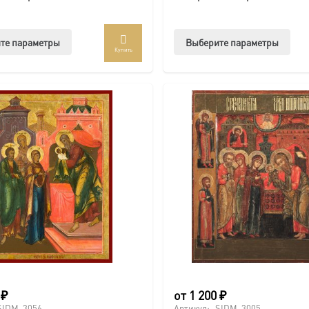
Этот
Этот
те параметры
Выберите параметры
Купить
товар
тов
имеет
име
несколько
нес
вариаций.
вар
Опции
Опц
можно
мож
выбрать
выб
на
на
странице
стр
товара.
това
0
₽
от
1 200
₽
SIDM-3056
Артикул:
SIDM-3005