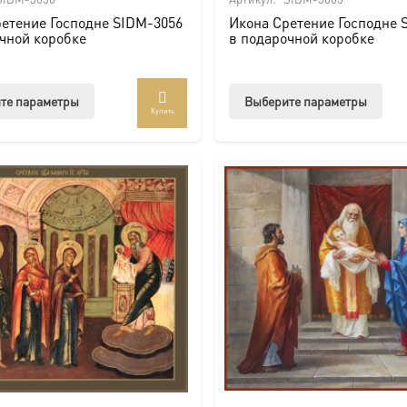
етение Господне SIDM-3056
Икона Сретение Господне 
чной коробке
в подарочной коробке
Этот
Этот
те параметры
Выберите параметры
Купить
товар
тов
имеет
име
несколько
нес
вариаций.
вар
Опции
Опц
можно
мож
выбрать
выб
на
на
странице
стр
товара.
това