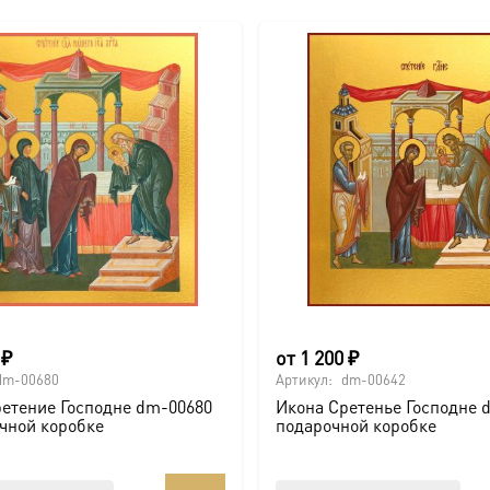
0
₽
от
1 200
₽
dm-00680
Артикул:
dm-00642
етение Господне dm-00680
Икона Сретенье Господне 
чной коробке
подарочной коробке