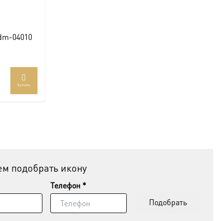
 dm-04010
Купить
ар
ет
колько
иаций.
ии
но
рать
м подобрать икону
анице
Телефон *
ра.
Подобрать