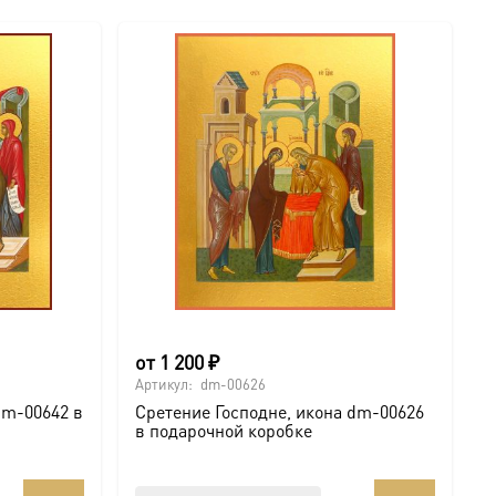
от
1 200
₽
Артикул:
dm-00626
dm-00642 в
Сретение Господне, икона dm-00626
в подарочной коробке