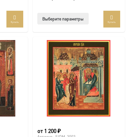
Этот
Выберите параметры
Купить
Купить
ар
товар
ет
имеет
колько
несколько
иаций.
вариаций.
ии
Опции
но
можно
рать
выбрать
на
анице
странице
ра.
товара.
от
1 200
₽
Артикул:
SIDM-3003