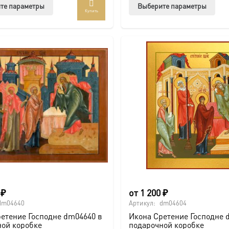
Этот
Этот
те параметры
Выберите параметры
Купить
товар
тов
имеет
име
несколько
нес
вариаций.
вар
Опции
Опц
можно
мож
выбрать
выб
на
на
странице
стр
товара.
това
0
₽
от
1 200
₽
dm04640
Артикул:
dm04604
етение Господне dm04640 в
Икона Сретение Господне 
ной коробке
подарочной коробке