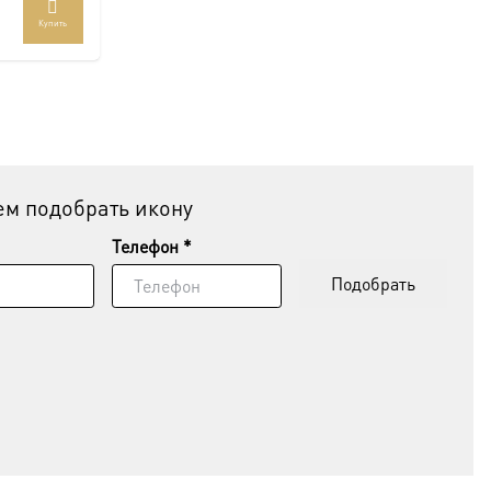
Купить
ар
ет
колько
иаций.
ии
но
рать
м подобрать икону
анице
Телефон *
ра.
Подобрать