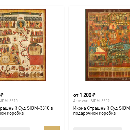
0
₽
от
1 200
₽
SIDM-3310
Артикул:
SIDM-3309
трашный Суд SIDM-3310 в
Икона Страшный Суд SIDM
ной коробке
подарочной коробке