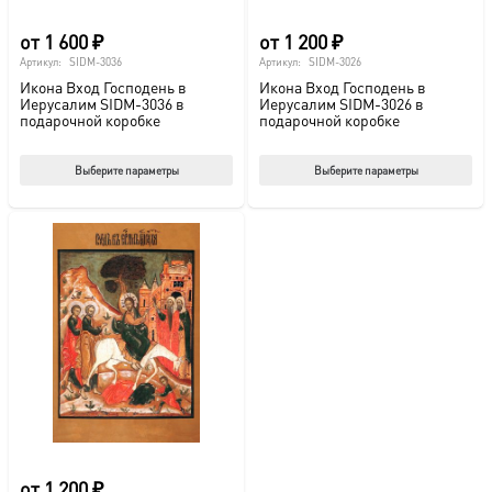
от
1 600
₽
от
1 200
₽
Артикул:
SIDM-3036
Артикул:
SIDM-3026
Икона Вход Господень в
Икона Вход Господень в
Иерусалим SIDM-3036 в
Иерусалим SIDM-3026 в
подарочной коробке
подарочной коробке
Этот
Этот
Выберите параметры
Выберите параметры
товар
тов
имеет
име
несколько
нес
вариаций.
вар
Опции
Опц
можно
мож
выбрать
выб
на
на
странице
стр
товара.
това
от
1 200
₽