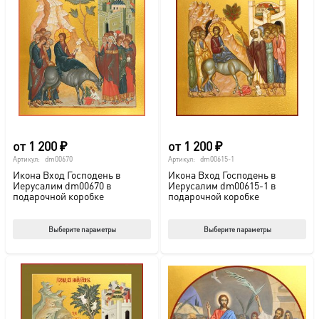
от
1 200
₽
от
1 200
₽
Артикул:
dm00670
Артикул:
dm00615-1
Икона Вход Господень в
Икона Вход Господень в
Иерусалим dm00670 в
Иерусалим dm00615-1 в
подарочной коробке
подарочной коробке
Этот
Этот
Выберите параметры
Выберите параметры
товар
тов
имеет
име
несколько
нес
вариаций.
вар
Опции
Опц