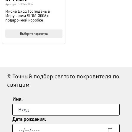
Артикул:
SIDM-3006
Икона Вход Господень в
Иерусалим SIDM-3006 в
подарочной коробке
Этот
Выберите параметры
товар
имеет
несколько
вариаций.
Опции
☦ Точный подбор святого покровителя по
можно
святцам
выбрать
на
странице
Имя:
товара.
Дата рождения: