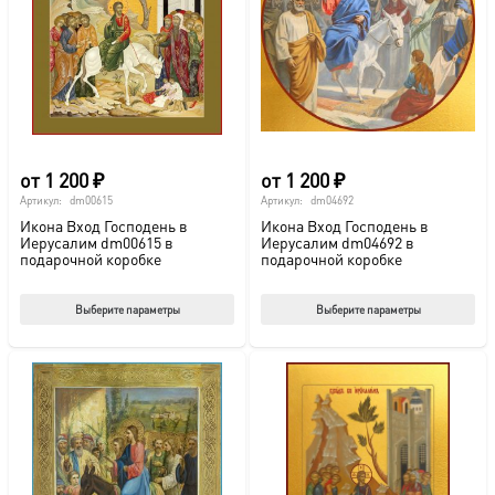
можно
мож
выбрать
выб
на
на
странице
стр
товара.
това
от
1 200
₽
от
1 200
₽
Артикул:
dm00615
Артикул:
dm04692
Икона Вход Господень в
Икона Вход Господень в
Иерусалим dm00615 в
Иерусалим dm04692 в
подарочной коробке
подарочной коробке
Этот
Этот
Выберите параметры
Выберите параметры
товар
тов
имеет
име
несколько
нес
вариаций.
вар
Опции
Опц
можно
мож
выбрать
выб