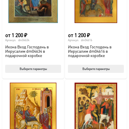
на
на
странице
стр
товара.
това
от
1 200
₽
от
1 200
₽
Артикул:
dm04634
Артикул:
dm04616
Икона Вход Господень в
Икона Вход Господень в
Иерусалим dm04634 в
Иерусалим dm04616 в
подарочной коробке
подарочной коробке
Этот
Этот
Выберите параметры
Выберите параметры
товар
тов
имеет
име
несколько
нес
вариаций.
вар
Опции
Опц
можно
мож
выбрать
выб
на
на