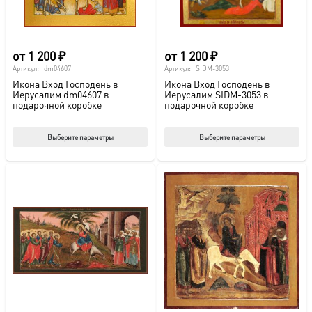
странице
стр
товара.
това
от
1 200
₽
от
1 200
₽
Артикул:
dm04607
Артикул:
SIDM-3053
Икона Вход Господень в
Икона Вход Господень в
Иерусалим dm04607 в
Иерусалим SIDM-3053 в
подарочной коробке
подарочной коробке
Этот
Этот
Выберите параметры
Выберите параметры
товар
тов
имеет
име
несколько
нес
вариаций.
вар
Опции
Опц
можно
мож
выбрать
выб
на
на
странице
стр
товара.
това