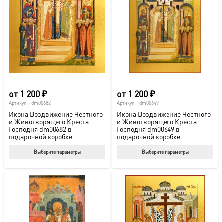
Опции
Опц
можно
мож
выбрать
выб
на
на
странице
стр
товара.
това
от
1 200
₽
от
1 200
₽
Артикул:
dm00682
Артикул:
dm00649
Икона Воздвижение Честного
Икона Воздвижение Честного
и Животворящего Креста
и Животворящего Креста
Господня dm00682 в
Господня dm00649 в
подарочной коробке
подарочной коробке
Этот
Этот
Выберите параметры
Выберите параметры
товар
тов
имеет
име
несколько
нес
вариаций.
вар
Опции
Опц
можно
мож