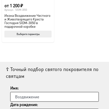
от
1 200
₽
Артикул:
SIDM-3050
Икона Воздвижение Честного
и Животворящего Креста
Господня SIDM-3050 в
подарочной коробке
Этот
Выберите параметры
товар
имеет
несколько
вариаций.
Опции
☦ Точный подбор святого покровителя по
можно
святцам
выбрать
на
странице
Имя:
товара.
Дата рождения: