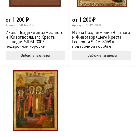
товара.
това
от
1 200
₽
от
1 200
₽
Артикул:
SIDM-3306
Артикул:
SIDM-3058
Икона Воздвижение Честного
Икона Воздвижение Честного
и Животворящего Креста
и Животворящего Креста
Господня SIDM-3306 в
Господня SIDM-3058 в
подарочной коробке
подарочной коробке
Этот
Этот
Выберите параметры
Выберите параметры
товар
тов
имеет
име
несколько
нес
вариаций.
вар
Опции
Опц
можно
мож
выбрать
выб
на
на
странице
стр
товара.
това