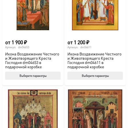
выбрать
выб
на
на
странице
стр
товара.
това
от
1 900
₽
от
1 200
₽
Артикул:
dm04653
Артикул:
dm04611
Икона Воздвижение Честного
Икона Воздвижение Честного
и Животворящего Креста
и Животворящего Креста
Господня dm04653 в
Господня dm04611 в
подарочной коробке
подарочной коробке
Этот
Этот
Выберите параметры
Выберите параметры
товар
тов
имеет
име
несколько
нес
вариаций.
вар
Опции
Опц
можно
мож
выбрать
выб