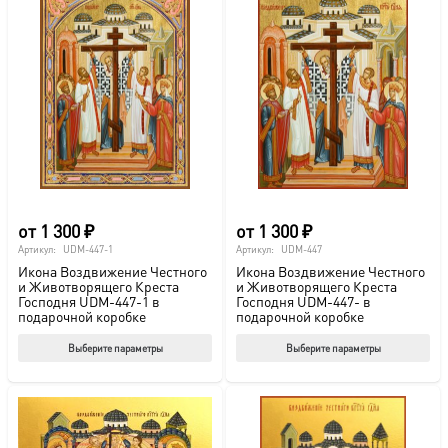
от
1 300
₽
от
1 300
₽
Артикул:
UDM-447-1
Артикул:
UDM-447
Икона Воздвижение Честного
Икона Воздвижение Честного
и Животворящего Креста
и Животворящего Креста
Господня UDM-447-1 в
Господня UDM-447- в
подарочной коробке
подарочной коробке
Этот
Этот
Выберите параметры
Выберите параметры
товар
тов
имеет
име
несколько
нес
вариаций.
вар