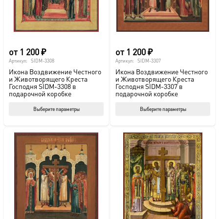
на
на
странице
стр
товара.
това
от
1 200
₽
от
1 200
₽
Артикул:
SIDM-3308
Артикул:
SIDM-3307
Икона Воздвижение Честного
Икона Воздвижение Честного
и Животворящего Креста
и Животворящего Креста
Господня SIDM-3308 в
Господня SIDM-3307 в
подарочной коробке
подарочной коробке
Этот
Этот
Выберите параметры
Выберите параметры
товар
тов
имеет
име
несколько
нес
вариаций.
вар
Опции
Опц
можно
мож
выбрать
выб
на
на
странице
стр