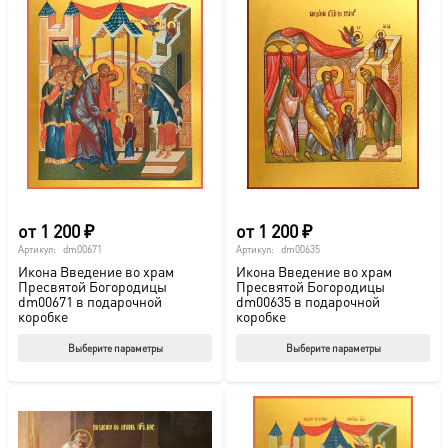
от
1 200
₽
от
1 200
₽
Артикул:
dm00671
Артикул:
dm00635
Икона Введение во храм
Икона Введение во храм
Пресвятой Богородицы
Пресвятой Богородицы
dm00671 в подарочной
dm00635 в подарочной
коробке
коробке
Этот
Этот
Выберите параметры
Выберите параметры
товар
тов
имеет
име
несколько
нес
вариаций.
вар