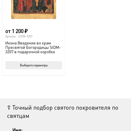
на
на
странице
стр
товара.
това
от
1 200
₽
Артикул:
SIDM-3207
Икона Введение во храм
Пресвятой Богородицы SIDM-
3207 в подарочной коробке
Этот
Выберите параметры
товар
имеет
несколько
вариаций.
Опции
☦ Точный подбор святого покровителя по
можно
святцам
выбрать
на
странице
Имя: