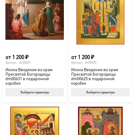
Опции
Опц
можно
мож
выбрать
выб
на
на
странице
стр
товара.
това
от
1 200
₽
от
1 200
₽
Артикул:
dm00631
Артикул:
dm00625
Икона Введение во храм
Икона Введение во храм
Пресвятой Богородицы
Пресвятой Богородицы
dm00631 в подарочной
dm00625 в подарочной
коробке
коробке
Этот
Этот
Выберите параметры
Выберите параметры
товар
тов
имеет
име
несколько
нес
вариаций.
вар
Опции
Опц
можно
мож