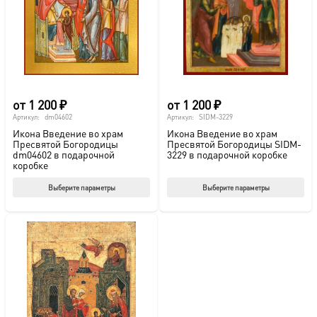
выбрать
выб
на
на
странице
стр
товара.
това
от
1 200
₽
от
1 200
₽
Артикул:
dm04602
Артикул:
SIDM-3229
Икона Введение во храм
Икона Введение во храм
Пресвятой Богородицы
Пресвятой Богородицы SIDM-
dm04602 в подарочной
3229 в подарочной коробке
коробке
Этот
Этот
Выберите параметры
Выберите параметры
товар
тов
имеет
име
несколько
нес
вариаций.
вар
Опции
Опц
можно
мож
выбрать
выб