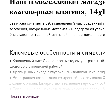
Наш православный магази
благоверная княгиня, 14х
Эта икона сочетает в себе каноничный лик, созданный 
золочения, натуральные материалы и подарочная упако
Она станет центральной святыней в вашем домашнем и
Ключевые особенности и символи
● Каноничный лик: Лик нанесен методом ультраточный
сходство с рукописной работой.
● Драгоценный оклад с глубокой символикой: Икона у
● Виноградная лоза — один из древнейших символов Хри
духовную жизнь, Евхаристию и единение верующих со 
● Павлины — в раннехристианском искусстве павлин бы
павлина, пьющие из одной чаши (или расположенные п
Показать больше
● Благородная отделка: Оклад покрыт искусным сочетани