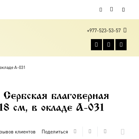
+977-523-53-57
 окладе A-031
 Сербская благоверная
18 см, в окладе A-031
зывов клиентов
Поделиться