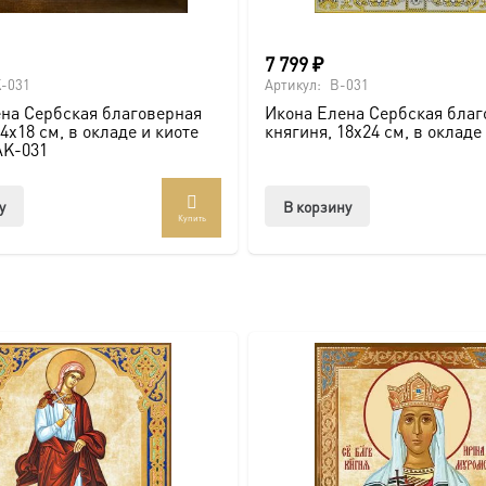
7 799
₽
-031
Артикул:
B-031
на Сербская благоверная
Икона Елена Сербская благ
покровителю.
4х18 см, в окладе и киоте
княгиня, 18х24 см, в окладе
AK-031
у
В корзину
Купить
вке по всей России. Возможно изготовление под заказ в ну
ть больше уникальных работ:
https://vk.com/ikonaspas
Можно 