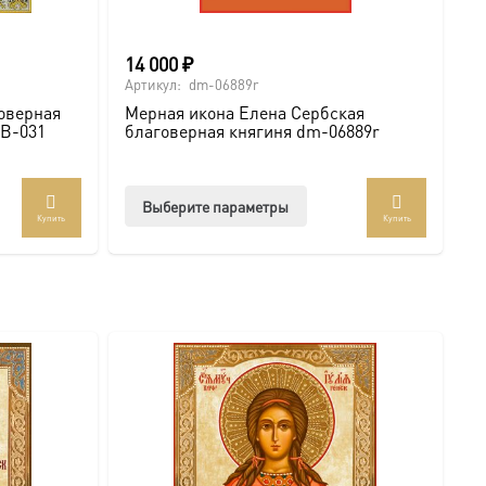
14 000
₽
Артикул:
dm-06889r
оверная
Мерная икона Елена Сербская
 B-031
благоверная княгиня dm-06889r
Этот
Выберите параметры
Купить
Купить
товар
имеет
жном вам размере. Дарите с глубоким смыслом!
несколько
купить икону онлайн
вариаций.
Опции
можно
выбрать
на
странице
товара.