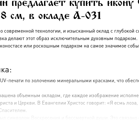
н предлагает купить икону 
18 см, в окладе A-031
по современной технологии, и изысканный оклад с глубокой 
вка делают этот образ исключительным духовным подарком. Э
коностасе или роскошным подарком на самое значимое собы
ка:
 UV-печати по золочению минеральными красками, что обесп
крашена объемным окладом, где каждое изображение исполне
ста и Церкви. В Евангелии Христос говорит: «Я есмь лоза, а
Спасителем.
л символом Воскресения и бессмертной души. Это связано с
о сторонам от лика), олицетворяют души, вкушающие от Бож
ем серебрения и золочения, что создает игру света и тени, 