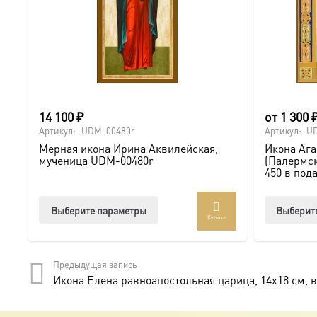
14 100
₽
от
1 300
Артикул:
UDM-00480r
Артикул:
U
Мерная икона Ирина Аквилейская,
Икона Аг
мученица UDM-00480r
(Палермск
450 в под
Этот
Выберите параметры
Выберит
Купить
товар
имеет
несколько
Предыдущая запись
вариаций.
Икона Елена равноапостольная царица, 14х18 см, в
Опции
можно