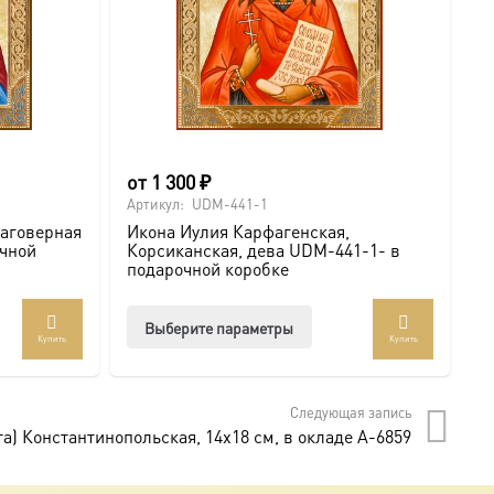
от
1 300
₽
о
Артикул:
UDM-441-1
Ар
лаговерная
Икона Иулия Карфагенская,
И
очной
Корсиканская, дева UDM-441-1- в
К
подарочной коробке
п
Этот
Выберите параметры
Купить
Купить
товар
т
имеет
лько
несколько
Следующая запись
аций.
вариаций.
а) Константинопольская, 14х18 см, в окладе A-6859
и
Опции
о
можно