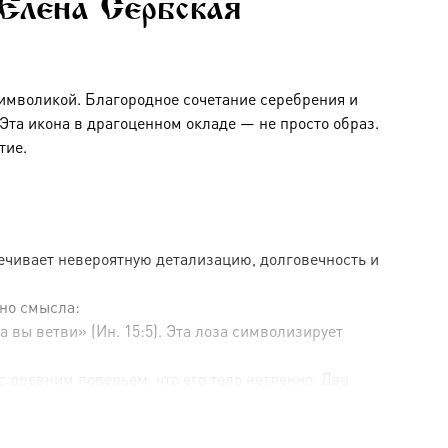
Елена Сербская
символикой. Благородное сочетание серебрения и
та икона в драгоценном окладе — не просто образ.
тие.
ечивает невероятную детализацию, долговечность и
но смысла:
 вы ветви» (Ин. 15:5). Эта лоза символизирует
 древним поверьем, что его тело нетленно. Два
ественной благодати и обретающие вечную жизнь.
подчеркивая объем и богатство узора. Такое сочетание