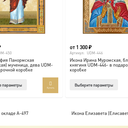
₽
от
1 300
₽
DM-450
Артикул:
UDM-446
афия Панормская
Икона Ирина Муромская, б
ая) мученица, дева UDM-
княгиня UDM-446- в подар
арочной коробке
коробке
Этот
Этот
е параметры
Выберите параметры
Купить
товар
товар
имеет
имее
несколько
неско
вариаций.
вари
 окладе A-497
Икона Елизавета (Елисавет
Опции
Опци
можно
можн