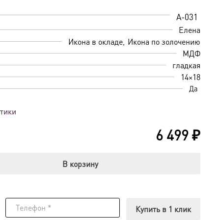
A-031
Елена
Икона в окладе
Икона по золочению
МДФ
гладкая
14×18
Да
стики
6 499
₽
В корзину
Купить в 1 клик