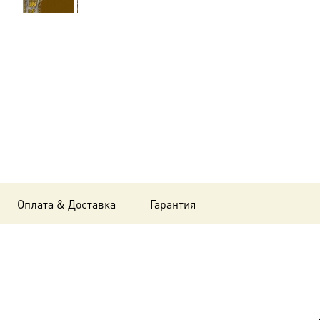
Елена
Сербская
благоверная
княгиня,
14х18
см, в
окладе
A-
Оплата & Доставка
Гарантия
031