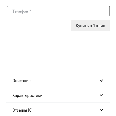
товара
Икона
Севастиана
Купить в 1 клик
Гераклейская,
14х18
см, в
окладе
и
Описание
киоте
Характеристики
20x24
см-
Отзывы (0)