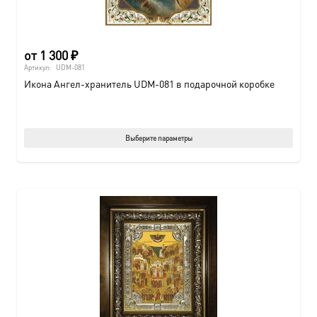
от
1 300
₽
Артикул:
UDM-081
Икона Ангел-хранитель UDM-081 в подарочной коробке
Этот
Выберите параметры
товар
имеет
нескол
вариац
Опции
можно
выбрат
на
страни
товара.