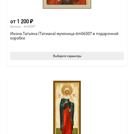
от
1 200
₽
Артикул:
dm04507
Икона Татьяна (Татиана) мученица dm04507 в подарочной
коробке
Этот
Выберите параметры
товар
имеет
нескол
вариац
Опции
можно
выбрат
на
страни
товара.