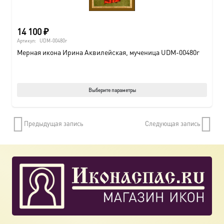
14 100
₽
Артикул:
UDM-00480r
Мерная икона Ирина Аквилейская, мученица UDM-00480r
Этот
Выберите параметры
товар
имеет
Предыдущая запись
Следующая запись
нескол
вариац
Опции
можно
выбрат
на
страни
товара.