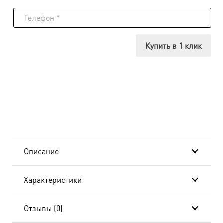
товара
Икона
Татьяна
Купить в 1 клик
(Татиана)
мученица,
в
окладе
и
Описание
киоте
Характеристики
24х30
см
Отзывы (0)
BK-