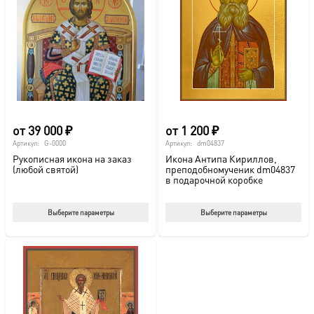
от
39 000
₽
от
1 200
₽
Артикул:
G-0000
Артикул:
dm04837
Рукописная икона на заказ
Икона Антипа Кириллов,
(любой святой)
преподобномученик dm04837
в подарочной коробке
Этот
Этот
Выберите параметры
Выберите параметры
товар
тов
имеет
име
несколько
нес
вариаций.
вар
Опции
Опц
можно
мож