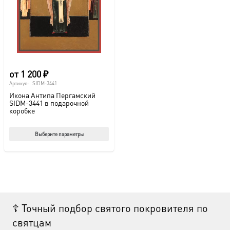
выбрать
выб
на
на
странице
стр
товара.
това
от
1 200
₽
Артикул:
SIDM-3441
Икона Антипа Пергамский
SIDM-3441 в подарочной
коробке
Этот
Выберите параметры
товар
имеет
несколько
вариаций.
Опции
☦ Точный подбор святого покровителя по
можно
святцам
выбрать