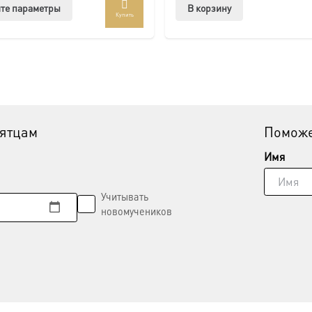
Этот
те параметры
В корзину
Купить
товар
имеет
несколько
вариаций.
Опции
можно
выбрать
вятцам
Поможе
на
странице
Имя
товара.
Учитывать
новомучеников