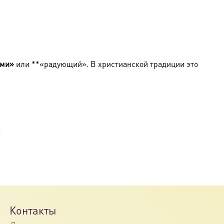
ями»
или **«радующий». В христианской традиции это
:
 схвачен за исповедание веры и подвергнут пыткам.
литвы. Он стал основателем монашеского жития в
анную Лаврой Харитона)
. Он установил строгие правила
 совершается
11 октября
.
Контакты