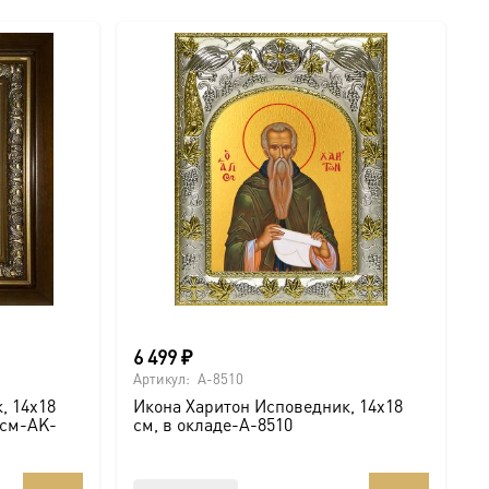
6 499
₽
Артикул:
A-8510
, 14х18
Икона Харитон Исповедник, 14х18
 см-AK-
см, в окладе-A-8510