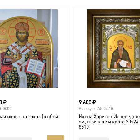
00
₽
9 600
₽
G-0000
Артикул:
AK-8510
ая икона на заказ (любой
Икона Харитон Исповедник
см, в окладе и киоте 20×24
8510