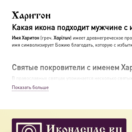
Харитон
Какая икона подходит мужчине с
Имя Харитон
(греч.
Χαρίτων
) имеет древнегреческое пр
имя символизирует Божию благодать, которую с избыт
Святые покровители с именем Ха
В православных святцах упоминается несколько святы
Показать больше
Преподобный Харитон Исповедник
Святой Харитон жил в III–IV веках в Иконии (Малая Аз
После чудесного освобождения из темницы он посвятил
Палестине, основав три знаменитые лавры:
Фаранскую,
общежития для монахов, соединив отшельничество с бр