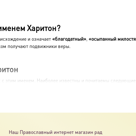
 именем Харитон?
оисхождение и означает
«благодатный»
,
«осыпанный милост
ком получают подвижники веры.
ритон
х с этим именем. Наиболее известны и почитаемы следующие
ия). Во время жестоких гонений императора Аврелиана он был
 свою жизнь Богу, удалившись в пустыню для уединённой мо
 Иерихонскую (или Суккийскую) и Лавру ущелья (позже назв
атской жизнью. Скончался в глубокой старости. Его память
Наш Православный интернет магазин рад