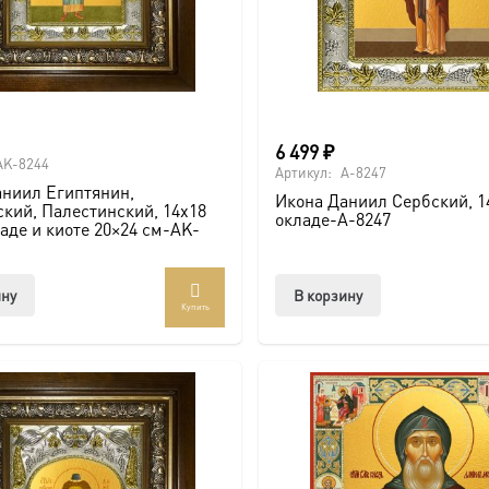
6 499
₽
AK-8244
Артикул:
A-8247
аниил Египтянин,
Икона Даниил Сербский, 14
кий, Палестинский, 14х18
окладе-A-8247
ладе и киоте 20×24 см-AK-
ину
В корзину
Купить