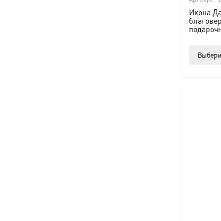
Икона Д
благове
подароч
Выбери