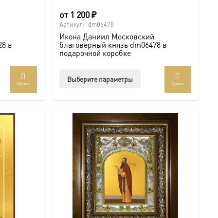
от
1 200
₽
Артикул:
dm06478
Икона Даниил Московский
28 в
благоверный князь dm06478 в
подарочной коробке
Этот
Выберите параметры
Купить
Купить
ар
товар
ет
имеет
колько
несколько
иаций.
вариаций.
ии
Опции
но
можно
рать
выбрать
на
анице
странице
ра.
товара.