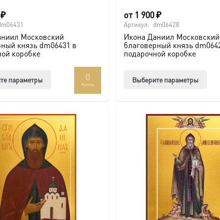
0
₽
от
1 900
₽
dm06431
Артикул:
dm06428
аниил Московский
Икона Даниил Московский
рный князь dm06431 в
благоверный князь dm064
ной коробке
подарочной коробке
Этот
Этот
те параметры
Выберите параметры
Купить
товар
тов
имеет
име
несколько
нес
вариаций.
вар
Опции
Опц
можно
мож
выбрать
выб
на
на
странице
стр
товара.
това