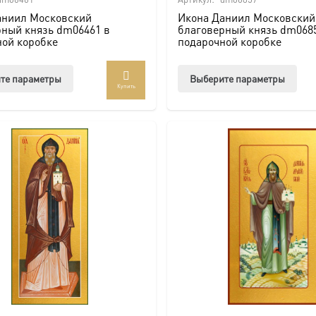
аниил Московский
Икона Даниил Московский
рный князь dm06461 в
благоверный князь dm068
ной коробке
подарочной коробке
Этот
Этот
те параметры
Выберите параметры
Купить
товар
тов
имеет
име
несколько
нес
вариаций.
вар
Опции
Опц
можно
мож
выбрать
выб
на
на
странице
стр
товара.
това