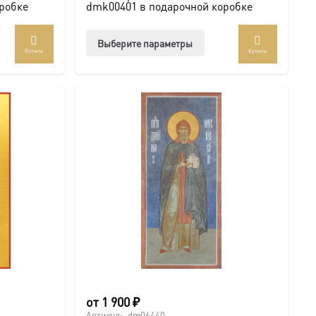
робке
dmk00401 в подарочной коробке
Этот
Выберите параметры
Купить
Купить
ар
товар
ет
имеет
колько
несколько
иаций.
вариаций.
ии
Опции
но
можно
рать
выбрать
на
анице
странице
ра.
товара.
от
1 900
₽
Артикул:
dm06440