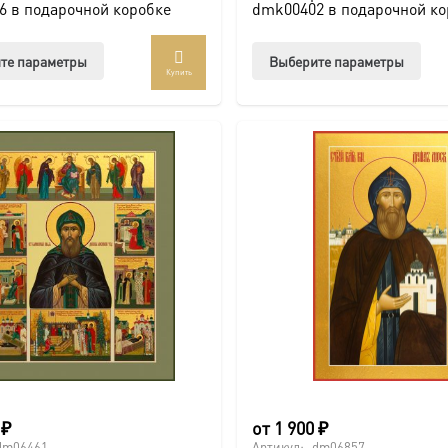
6 в подарочной коробке
dmk00402 в подарочной ко
Этот
Этот
те параметры
Выберите параметры
Купить
товар
тов
имеет
име
несколько
нес
вариаций.
вар
Опции
Опц
можно
мож
выбрать
выб
на
на
странице
стр
товара.
това
0
₽
от
1 900
₽
dm06461
Артикул:
dm06857