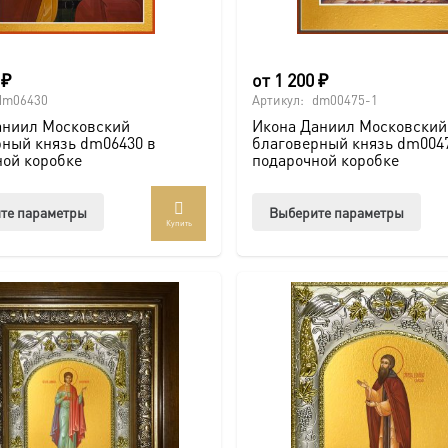
0
₽
от
1 200
₽
dm06430
Артикул:
dm00475-1
аниил Московский
Икона Даниил Московский
рный князь dm06430 в
благоверный князь dm0047
ной коробке
подарочной коробке
Этот
Этот
те параметры
Выберите параметры
Купить
товар
тов
имеет
име
несколько
нес
вариаций.
вар
Опции
Опц
можно
мож
выбрать
выб
на
на
странице
стр
товара.
това