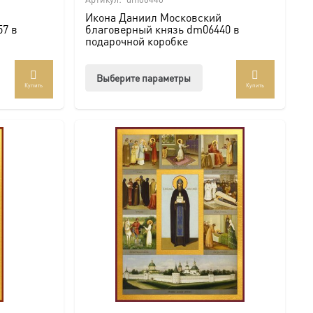
Икона Даниил Московский
57 в
благоверный князь dm06440 в
подарочной коробке
Этот
Выберите параметры
Купить
Купить
ар
товар
ет
имеет
колько
несколько
иаций.
вариаций.
ии
Опции
но
можно
рать
выбрать
на
анице
странице
ра.
товара.