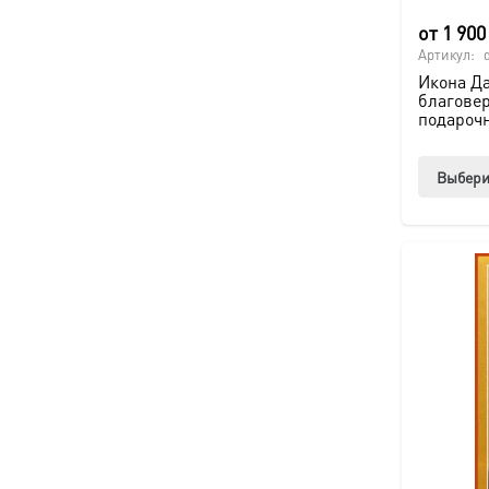
от
1 90
Артикул:
Икона Д
благове
подароч
Выбери