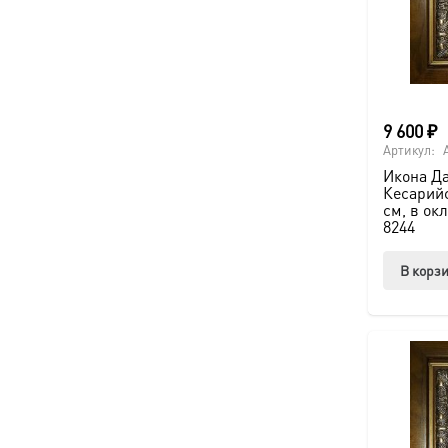
9 600
₽
Артикул:
Икона Д
Кесарийс
см, в ок
8244
В корз