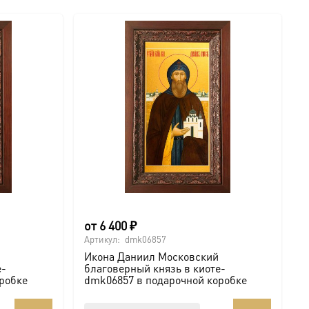
от
6 400
₽
Артикул:
dmk06857
Икона Даниил Московский
е-
благоверный князь в киоте-
робке
dmk06857 в подарочной коробке