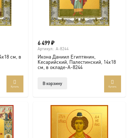
6 499
₽
Артикул:
A-8244
х18 см, в
Икона Даниил Египтянин,
Кесарийский, Палестинский, 14х18
см, в окладе-A-8244
В корзину
Купить
Купить