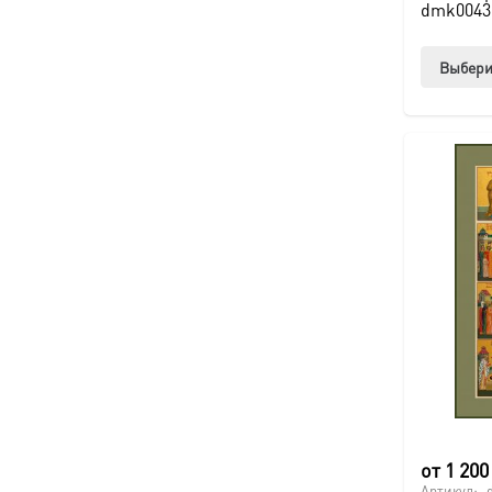
dmk0043
Выбери
от
1 20
Артикул: