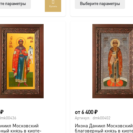
Этот
Этот
те параметры
Выберите параметры
Купить
товар
тов
имеет
име
несколько
нес
вариаций.
вар
Опции
Опц
можно
мож
выбрать
выб
на
на
странице
стр
товара.
това
0
₽
от
6 400
₽
dmk00436
Артикул:
dmk00402
аниил Московский
Икона Даниил Московский
ный князь в киоте-
благоверный князь в киот