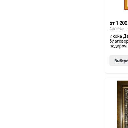
от
1 20
Артикул:
Икона Д
благове
подароч
Выбери