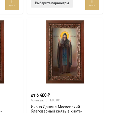
Этот
Выберите параметры
Купить
Купить
ар
товар
ет
имеет
колько
несколько
иаций.
вариаций.
ии
Опции
но
можно
рать
выбрать
на
анице
странице
ра.
товара.
от
6 400
₽
Артикул:
dmk00401
Икона Даниил Московский
е-
благоверный князь в киоте-