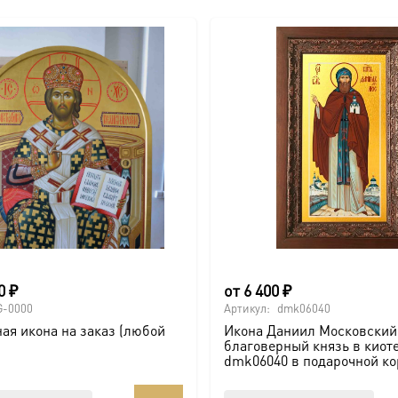
00
₽
от
6 400
₽
G-0000
Артикул:
dmk06040
ая икона на заказ (любой
Икона Даниил Московский
благоверный князь в киот
dmk06040 в подарочной ко