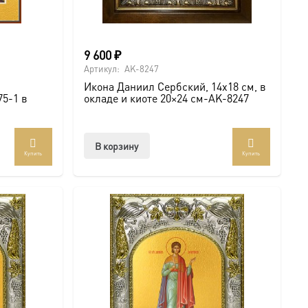
9 600
₽
Артикул:
AK-8247
Икона Даниил Сербский, 14х18 см, в
5-1 в
окладе и киоте 20×24 см-AK-8247
В корзину
Купить
Купить
ар
ет
колько
иаций.
ии
но
рать
анице
ра.