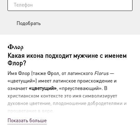
Подобрать
Флор
Какая икона подходит мужчине с именем
Флор?
Имя Флор (также Фрол, от латинского
Florus
—
«цветущий») имеет латинское происхождение и
означает
«цветущий»
, «преуспевающий». В
христианском контексте это имя символизирует
духовное цветение, плодоношение добродетелями и
процветание в вере.
Показать больше
Как выбрать икону для Флора на крещение по
православным канонам