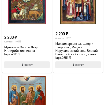
выбрать
выб
на
на
странице
стр
товара.
това
2 200
₽
2 200
₽
Артикул:
3512
Артикул:
м0418
Михаил архангел, Флор и
Мученики Флор и Лавр
Лавр мчч., Модест
Иллирийские, икона
Иерусалимский свт., Власий
(арт.м0418)
Севастийский сщмч., икона
(арт.03512)
В корзину
В корзину