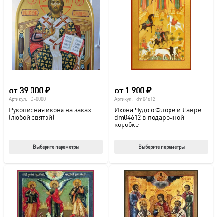
от
39 000
₽
от
1 900
₽
Артикул:
G-0000
Артикул:
dm04612
Рукописная икона на заказ
Икона Чудо о Флоре и Лавре
(любой святой)
dm04612 в подарочной
коробке
Этот
Этот
Выберите параметры
Выберите параметры
товар
тов
имеет
име
несколько
нес
вариаций.
вар
Опции
Опц
можно
мож