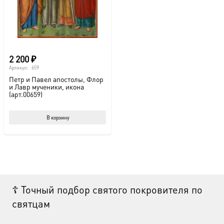
2 200
₽
Артикул:
659
Петр и Павел апостолы, Флор
и Лавр мученики, икона
(арт.00659)
В корзину
☦ Точный подбор святого покровителя по
святцам