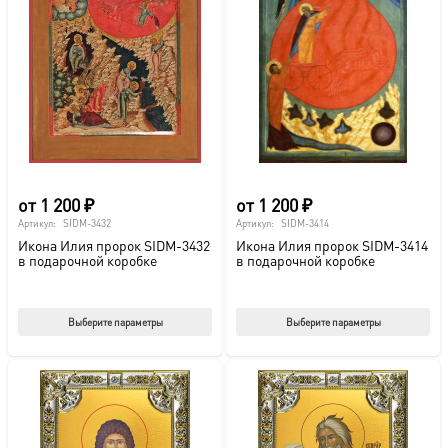
от
1 200
₽
от
1 200
₽
Артикул:
SIDM-3432
Артикул:
SIDM-3414
Икона Илия пророк SIDM-3432
Икона Илия пророк SIDM-3414
в подарочной коробке
в подарочной коробке
Этот
Этот
Выберите параметры
Выберите параметры
товар
тов
имеет
име
несколько
нес
вариаций.
вар
Опции
Опц