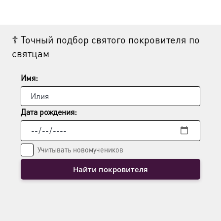
Опции
можно
выбрать
☦ Точный подбор святого покровителя по
на
святцам
странице
товара.
Имя:
Дата рождения:
Учитывать новомучеников
Найти покровителя