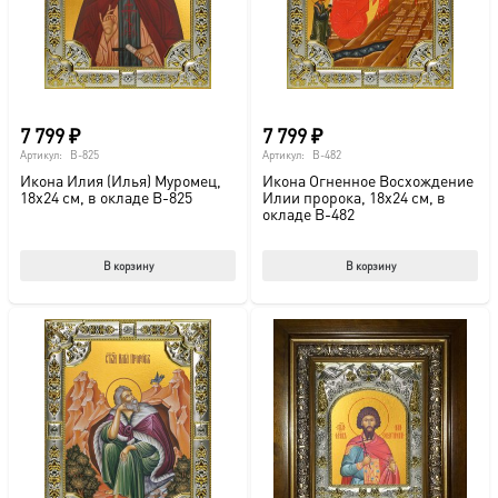
7 799
₽
7 799
₽
Артикул:
B-825
Артикул:
B-482
Икона Илия (Илья) Муромец,
Икона Огненное Восхождение
18х24 см, в окладе B-825
Илии пророка, 18х24 см, в
окладе B-482
В корзину
В корзину