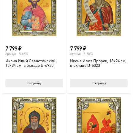
можно
мож
выбрать
выб
на
на
странице
стр
товара.
това
7 799
₽
7 799
₽
Артикул:
B-6930
Артикул:
B-6023
Икона Илий Севастийский,
Икона Илия Пророк, 18х24 см,
18х24 см, в окладе B-6930
в окладе B-6023
В корзину
В корзину