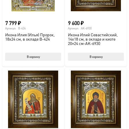
7 799
₽
9 600
₽
Артикул:
B-424
Артикул:
AK-6930
Икона Илия (Илья) Пророк,
Икона Илий Севастийский,
18х24 см, в окладе B-424
14х18 см, в окладе и киоте
20×24 см-AK-6930
В корзину
В корзину