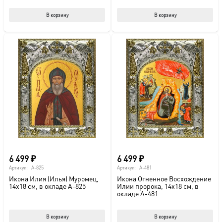
В корзину
В корзину
6 499
₽
6 499
₽
Артикул:
A-825
Артикул:
A-481
Икона Илия (Илья) Муромец,
Икона Огненное Восхождение
14х18 см, в окладе A-825
Илии пророка, 14х18 см, в
окладе A-481
В корзину
В корзину