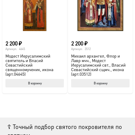
выбрать
выб
на
на
странице
стр
товара.
това
2 200
₽
2 200
₽
Артикул:
4645
Артикул:
3512
Модест Иерусалимский
Михаил архангел, Флор и
святитель и Власий
Лавр мчч., Модест
Севастийский
Иерусалимский свт., Власий
священномученик, икона
Севастийский сщмч., икона
(арт.04645)
(арт.03512)
В корзину
В корзину
☦ Точный подбор святого покровителя по