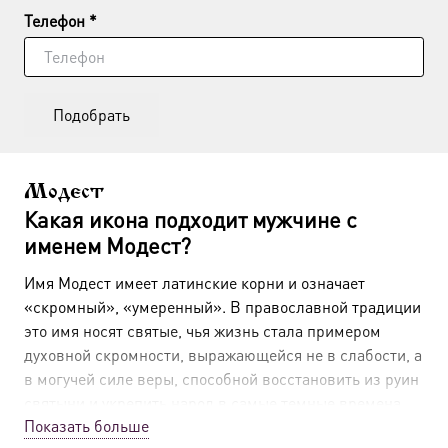
Телефон *
Подобрать
Модест
Какая икона подходит мужчине с
именем Модест?
Имя Модест имеет латинские корни и означает
«скромный», «умеренный». В православной традиции
это имя носят святые, чья жизнь стала примером
духовной скромности, выражающейся не в слабости, а
в могучей силе веры, способной восстановить из руин
святыни и укрепить народ в самые темные времена.
Показать больше
Мужчинам с именем Модест покровительствуют