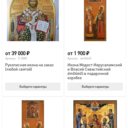
от
39 000
₽
от
1 900
₽
Артикул:
G-0000
Артикул:
dm04645
Рукописная икона на заказ
Икона Модест Иерусалимский
(любой святой)
и Власий Севастийский
dm04645 в подарочной
коробке
Этот
Этот
Выберите параметры
Выберите параметры
товар
тов
имеет
име
несколько
нес
вариаций.
вар
Опции
Опц
можно
мож