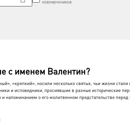
новомучеников
не с именем Валентин?
ый», «крепкий», носили несколько святых, чьи жизни стали 
ики и исповедники, просиявшие в разные исторические пер
ы и напоминанием о его молитвенном предстательстве перед 
й
евнейших святых с этим именем, пострадавших за веру во Х