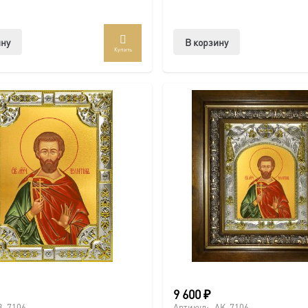
ину
В корзину
Купить
9 600
₽
B-7106
Артикул:
AK-7106