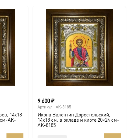
9 600
₽
Артикул:
AK-8185
ов, 14х18
Икона Валентин Доростольский,
 см-AK-
14х18 см, в окладе и киоте 20×24 см-
AK-8185