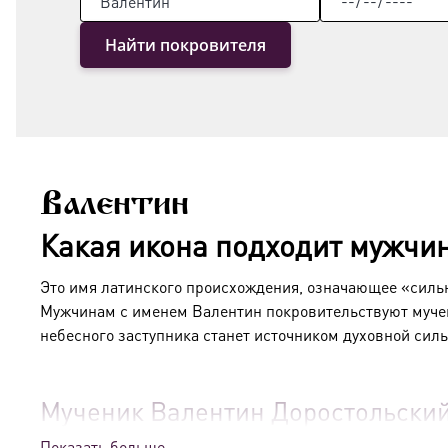
Найти покровителя
Валентин
Какая икона подходит мужчи
Это имя латинского происхождения, означающее «сильн
Мужчинам с именем Валентин покровительствуют мучен
небесного заступника станет источником духовной сил
Мученик Валентин Доростольски
Показать больше
Мученик Валентин Доростольский является одним из др