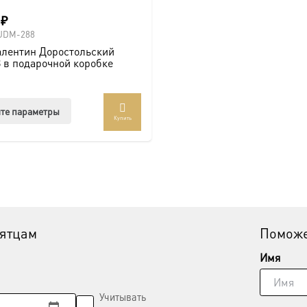
0
₽
UDM-288
алентин Доростольский
 в подарочной коробке
Этот
те параметры
Купить
товар
имеет
несколько
вариаций.
Опции
можно
выбрать
вятцам
Поможе
на
странице
Имя
товара.
Учитывать