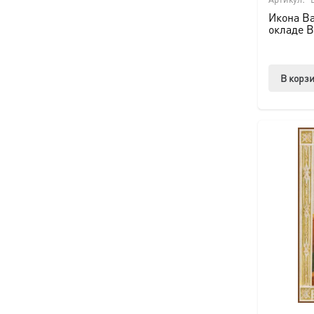
Икона Ва
окладе B
В корз