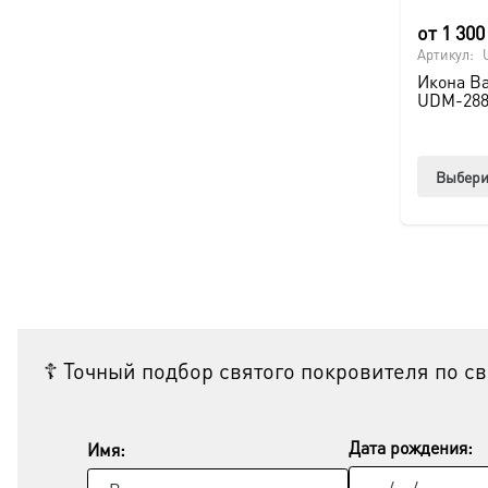
от
1 30
Артикул:
Икона В
UDM-288
Выбери
☦ Точный подбор святого покровителя по с
Дата рождения:
Имя: