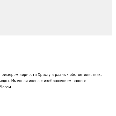
примером верности Христу в разных обстоятельствах.
иоды. Именная икона с изображением вашего
Богом.
риста в первые века христианства.