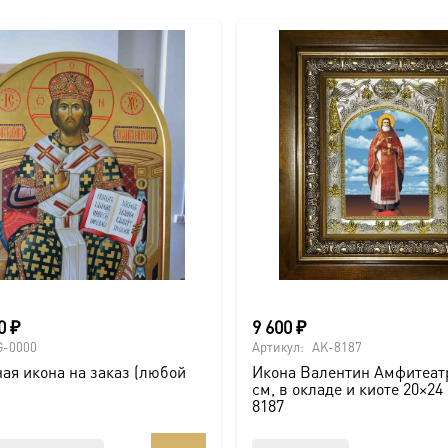
00
₽
9 600
₽
G-0000
Артикул:
AK-8187
ая икона на заказ (любой
Икона Валентин Амфитеатр
см, в окладе и киоте 20×24
8187