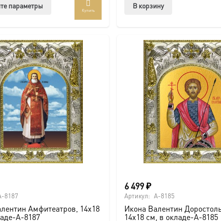
Этот
те параметры
В корзину
Купить
товар
имеет
несколько
вариаций.
Опции
можно
выбрать
на
странице
товара.
6 499
₽
A-8187
Артикул:
A-8185
лентин Амфитеатров, 14х18
Икона Валентин Доростоль
ладе-A-8187
14х18 см, в окладе-A-8185