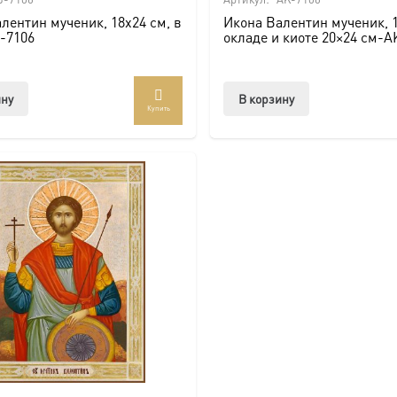
лентин мученик, 18х24 см, в
Икона Валентин мученик, 1
-7106
окладе и киоте 20×24 см-A
ину
В корзину
Купить