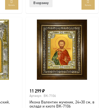
В корзину
Купить
Купить
11 299
₽
Артикул:
BK-7106
ский,
Икона Валентин мученик, 24×30 см, в
окладе и киоте BK-7106